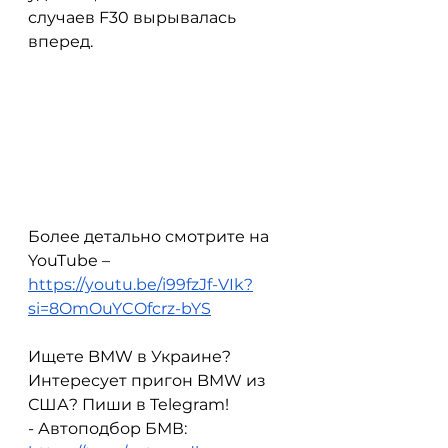
случаев F30 вырывалась 
вперед. 
Более детально смотрите на 
YouTube – 
https://youtu.be/i99fzJf-VIk?
si=8OmOuYCOfcrz-bYS
Ищете BMW в Украине? 
Интересует пригон BMW из 
США? Пиши в Telegram!
- Автоподбор БМВ: 