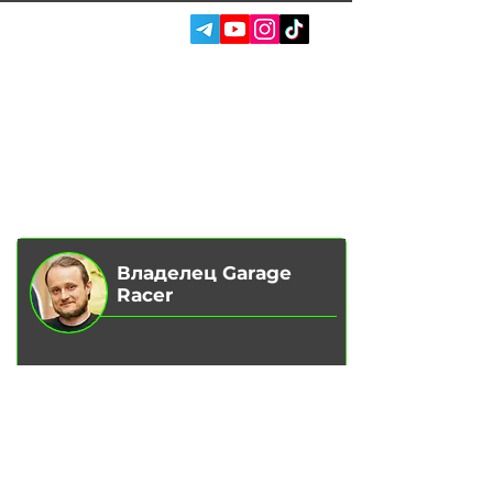
СОЦ. СЕТИ:
УСЛУГИ
АВТОПОДБОР
О НАС
ЧИП ТЮНИНГ
ОТЗЫВЫ
ДООСНАЩЕНИЕ
БЛОГ
КОНТАКТЫ
МАГАЗИН
Владелец Garage
Racer
Вадим Гончаренко
- Лично
контролирую качество
обслуживания на наших сервисах.
Напишите мне,
если есть