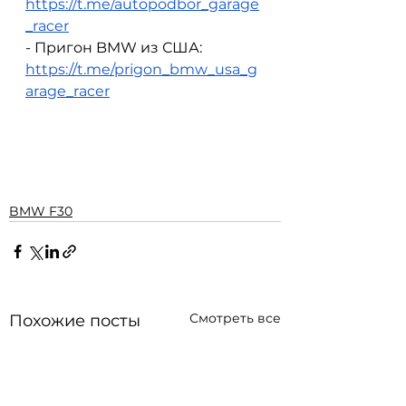
https://t.me/autopodbor_garage
_racer
- Пригон BMW из США: 
https://t.me/prigon_bmw_usa_g
arage_racer
BMW F30
Смотреть все
Похожие посты