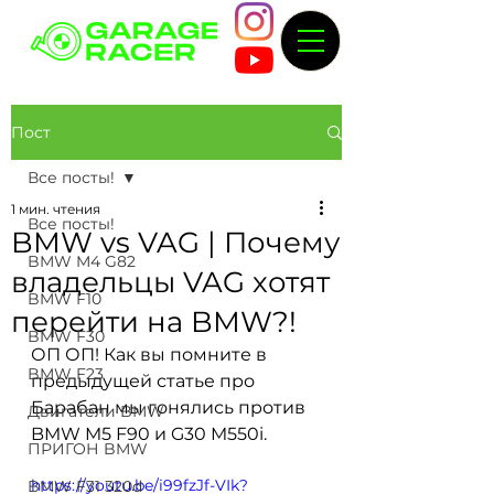
Пост
Все посты!
1 мин. чтения
Все посты!
BMW vs VAG | Почему
BMW M4 G82
владельцы VAG хотят
BMW F10
перейти на BMW?!
BMW F30
ОП ОП! Как вы помните в 
BMW F23
предыдущей статье про 
Барабан мы гонялись против 
Двигатели BMW
BMW M5 F90 и G30 M550i. 
ПРИГОН BMW
https://youtu.be/i99fzJf-VIk?
BMW F31 320d