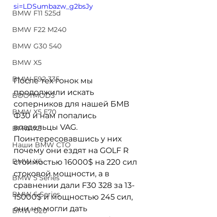
si=LDSumbazw_g2bsJy
BMW F11 525d
BMW F22 M240
BMW G30 540
BMW X5
BMW E92 335
После тех гонок мы 
продолжили искать 
BOOTMOD3
соперников для нашей БМВ 
BMW X5 E70
Ф30 и нам попались 
владельцы VAG. 
BMW X3
Поинтересовавшись у них 
Наши BMW СТО
почему они ездят на GOLF R 
BMW X6
стоимостью 16000$ на 220 сил 
стоковой мощности, а в 
BMW 5 Series
сравнении дали F30 328 за 13-
BMW 6 Series
15000$ и мощностью 245 сил, 
они не могли дать 
BMW G20