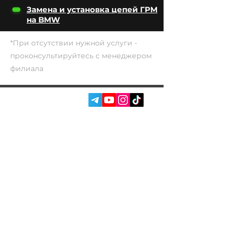
Замена и установка цепей ГРМ
на BMW
*При отсутствии нужной услуги -
проконсультируйтесь с менеджером
филиала
СОЦ. СЕТИ:
УСЛУГИ
АВТОПОДБОР
О НАС
ЧИП ТЮНИНГ
ОТЗЫВЫ
ДООСНАЩЕНИЕ
БЛОГ
КОНТАКТЫ
МАГАЗИН
Владелец Garage
Racer