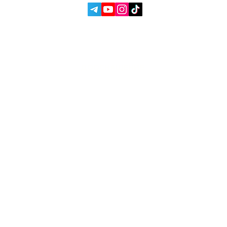
СОЦ. СЕТИ:
УСЛУГИ
АВТОПОДБОР
О НАС
ЧИП ТЮНИНГ
ОТЗЫВЫ
ДООСНАЩЕНИЕ
БЛОГ
КОНТАКТЫ
МАГАЗИН
Владелец Garage
Racer
Вадим Гончаренко
- Лично
контролирую качество
обслуживания на наших сервисах.
Напишите мне,
если есть
замечания или предложения.