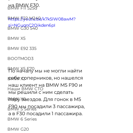
на BMW F30. 
BMW F11 525d
BMW F22 M240
https://youtu.be/k7k5lW08awM?
si=NGuqnC2Oikden6pI
BMW G30 540
BMW X5
BMW E92 335
BOOTMOD3
BMW X5 E70
По началу мы не могли найти 
себе соперников, но нашелся 
BMW X3
наш клиент на BMW M5 F90 и 
Наши BMW СТО
мы решили с ним сделать 
BMW X6
пару заездов. Для гонок в M5 
F90 мы посадили 3 пассажира, 
BMW 5 Series
а в F30 посадили 1 пассажира. 
BMW 6 Series
BMW G20