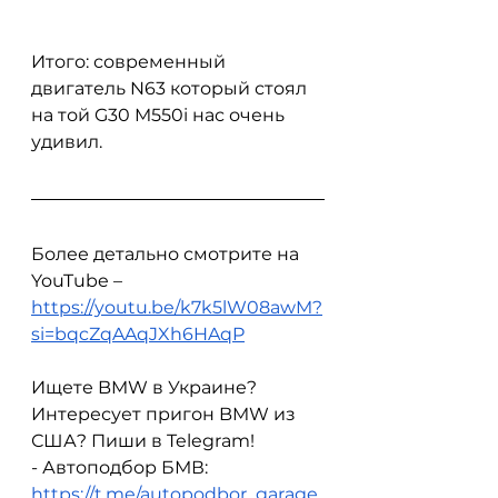
Итого: современный 
двигатель N63 который стоял 
на той G30 M550i нас очень 
удивил. 
Более детально смотрите на 
YouTube – 
https://youtu.be/k7k5lW08awM?
si=bqcZqAAqJXh6HAqP
Ищете BMW в Украине? 
Интересует пригон BMW из 
США? Пиши в Telegram!
- Автоподбор БМВ: 
https://t.me/autopodbor_garage