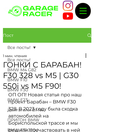
Пост
Все посты!
1 мин. чтения
Все посты!
ГОНКИ С БАРАБАН!
BMW M4 G82
F30 328 vs M5 | G30
BMW F10
550i vs M5 F90!
BMW F30
ОП ОП! Новая статья про наш 
BMW F23
проект Барабан – BMW F30 
328. В 2023 году была сходка 
Двигатели BMW
автомобилей на 
ПРИГОН BMW
Бориспольской трассе и мы 
BMW F31 320d
решили поучаствовать в ней 