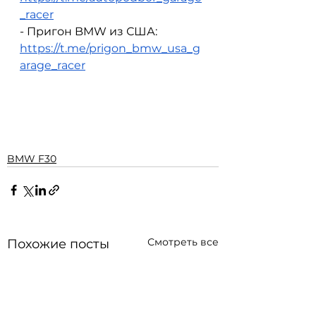
_racer
- Пригон BMW из США: 
https://t.me/prigon_bmw_usa_g
arage_racer
BMW F30
Смотреть все
Похожие посты