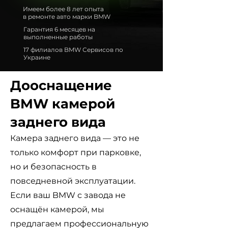
Имеем более 8 лет опыта
в ремонте авто марки BMW
Гарантия 6 месяцев на
выполненные работы
17 филиалов BMW Сервисов по
Украине
Дооснащение
BMW камерой
заднего вида
Камера заднего вида — это не
только комфорт при парковке,
но и безопасность в
повседневной эксплуатации.
Если ваш BMW с завода не
оснащён камерой, мы
предлагаем профессиональную