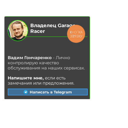
БЛОГ
КОНТАКТЫ
МАГАЗИН
Владелец Garage
Racer
КНОПКА
ЗВ'ЯЗКУ
Вадим Гончаренко
- Лично
контролирую качество
обслуживания на наших сервисах.
Напишите мне,
если есть
замечания или предложения.
Написать в Telegram
УС
ЛУГИ
Замена ма
сла в двигателе