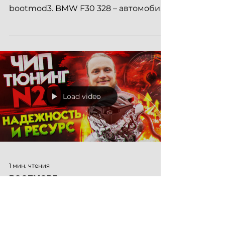
ОП ОП ! Статья про чип тюнинг
двигателя на BMW F30 328 от
bootmod3. BMW F30 328 – автомобиль
2013 года, со стоковой мощностью
245...
Load video
1 мин. чтения
BOOTMOD3
Надежность и ресурс двигателя