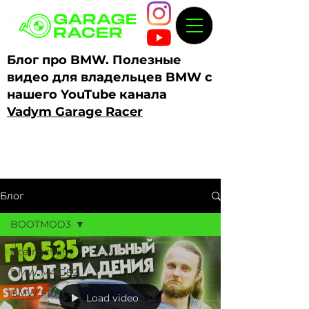
Блог про BMW. Полезные
видео для владельцев BMW с
нашего YouTube канала
Vadym Garage Racer
Блог
BOOTMOD3
Все посты!
BMW M4 G82
BMW F10
Load video