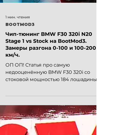
1 мин. чтения
BOOTMOD3
Чип-тюнинг BMW F30 320i N20
Stage 1 vs Stock на BootMod3.
Замеры разгона 0-100 и 100-200
км/ч.
ОП ОП! Статья про самую
недооценённую BMW F30 320i со
стоковой мощностью 184 лошадиные
сили на двигателе N20. Сегодня вы
узнаете как с...