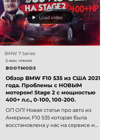
Наши BMW
СТО
BMW X6
Load video
BMW 5 Series
BMW 6 Series
BMW G20
BMW 7 Series
2 мин. чтения
BOOTMOD3
Обзор BMW F10 535 из США 2021
года. Проблемы с НОВЫМ
мотором! Stage 2 с мощностью
400+ л.с., 0-100, 100-200.
ОП ОП! Новая статья про авто из
Америки, F10 535 которая была
восстановлена у нас на сервисе и
зашита на STAGE 2 от BOOTMOD3.