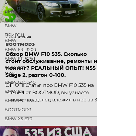
BMW F30
BMW F23
Двигатели
BMW
ПРИГОН
2 мин. чтения
BMW
BOOTMOD3
BMW F31 320d
Обзор BMW F10 535. Сколько
BMW F11 525d
стоит обслуживание, ремонты и
BMW F22
тюнинг? РЕАЛЬНЫЙ ОПЫТ! N55
M240
Stage 2, разгон 0-100.
BMW G30 540
ОП ОП! Статья про BMW F10 535 на
BMW X5
STAGE 1 от BOOTMOD, вы узнаете
сколько владелец вложил в неё за 35
BMW E92 335
000 километров пробега и тюнинг....
BOOTMOD3
BMW X5 E70
BMW X3