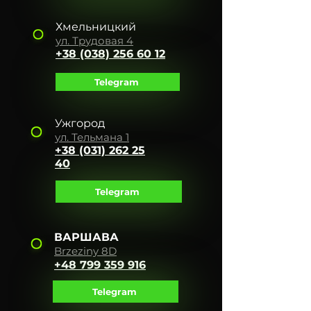
Хмельницкий
ул. Тр
уд
ова
я 4
+38 (038) 256 60 12
Telegram
Ужгород
ул. Тельмана 1
+38 (031) 262 25
40
Telegram
ВАРШАВА
Brzeziny 8D
+48 799 359 916
Telegram