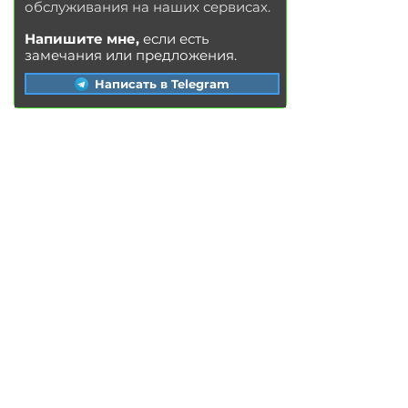
обслуживания на наших сервисах.
Напишите мне,
если есть
замечания или предложения.
Написать в Telegram
УС
ЛУГИ
Замена ма
сла в двигателе
Замена тор
мозных колодок
Замена
тор
мозных дисков
Замена воздушного фильтра
Замена топливного фильтра
Замена салонного фильтра
Замена свечей зажигания
Замена охлаждающей жидкости
Мойка радиатора