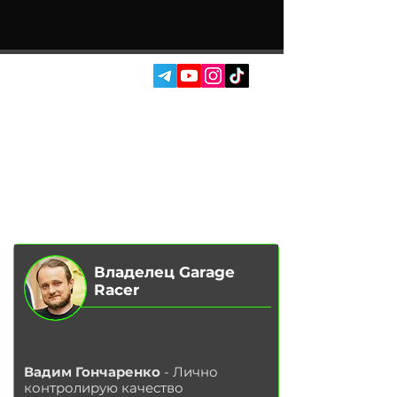
СОЦ. СЕТИ:
УСЛУГИ
АВТОПОДБОР
О НАС
ЧИП ТЮНИНГ
ОТЗЫВЫ
ДООСНАЩЕНИЕ
БЛОГ
КОНТАКТЫ
МАГАЗИН
Владелец Garage
Racer
Вадим Гончаренко
- Лично
контролирую качество