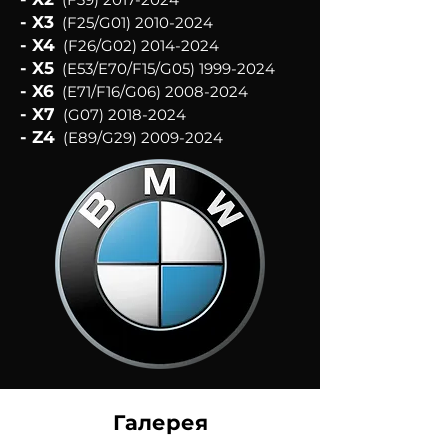
- X3
(F25/G01)
2010-2024
-
X4
(F26/G02)
2014-2024
-
X5
(E53/E
70/F15/G05)
1999-2024
- X6
(E71/F16/G06)
2008-2024
- X7
(G07)
2018-2024
- Z4
(E89/G29)
2009-2024
Галерея