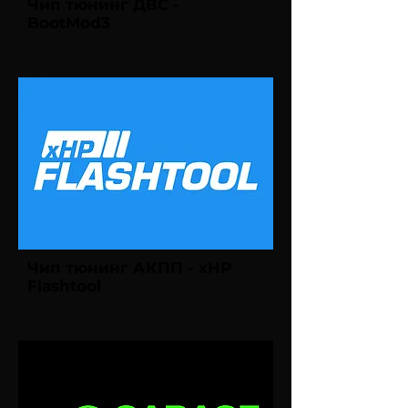
Чип тюнинг ДВС -
BootMod3
Чип тюнинг АКПП - xHP
Flashtool