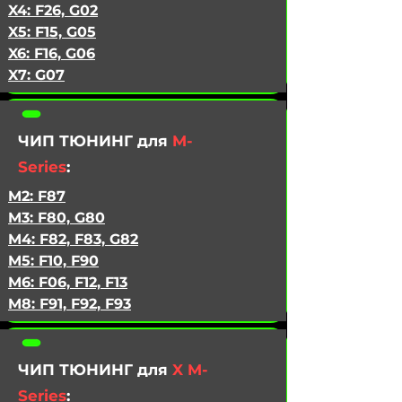
X4:
F26, G02
X5:
F15, G05
X6:
F16, G06
X7:
G07
ЧИП ТЮНИНГ для
M-
Series
:
M2:
F87
M3:
F80, G80
M4:
F82, F83, G82
M5:
F10, F90
M6:
F06, F12, F13
M8:
F91, F92, F93
ЧИП ТЮНИНГ для
X M-
Series
: