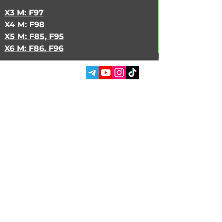
X3 M:
F97
X4 M:
F98
X5 M:
F85, F95
X6 M:
F86, F96
СОЦ. СЕТИ:
УСЛУГИ
АВТОПОДБОР
О НАС
ЧИП ТЮНИНГ
ОТЗЫВЫ
ДООСНАЩЕНИЕ
БЛОГ
КОНТАКТЫ
МАГАЗИН
Владелец Garage
Racer