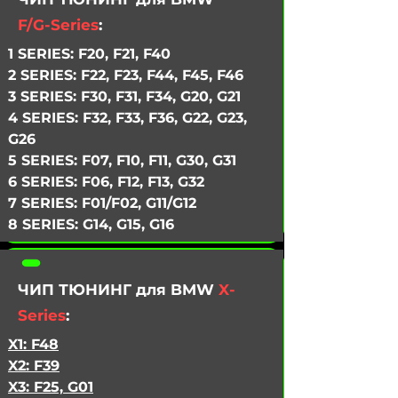
F/G-Series
:
1 SERIES:
F20, F21, F40
2 SERIES:
F22, F23, F44, F45, F46
3 SERIES:
F30, F31, F34, G20, G21
4 SERIES:
F32, F33, F36, G22, G23,
G26
5 SERIES:
F07, F10, F11, G30, G31
6 SERIES:
F06, F12, F13, G32
7 SERIES:
F01/F02, G11/G12
8 SERIES:
G14, G15, G16
ЧИП ТЮНИНГ для BMW
X-
Series
:
X1:
F48
X2:
F39
X3:
F25, G01