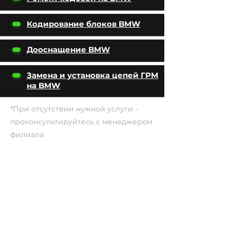
Кодирование блоков BMW
Дооснащение BMW
Замена и установка цепей ГРМ
на BMW
*При отсутствии нужной услуги -
проконсультируйтесь с менеджером
филиала
СОЦ. СЕТИ:
УСЛУГИ
АВТОПОДБОР
О НАС
ЧИП ТЮНИНГ
ОТЗЫВЫ
ДООСНАЩЕНИЕ