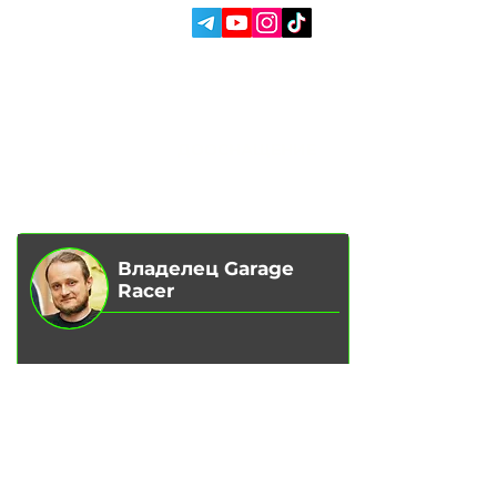
СОЦ. СЕТИ:
УСЛУГИ
АВТОПОДБОР
О НАС
ЧИП ТЮНИНГ
ОТЗЫВЫ
ДООСНАЩЕНИЕ
БЛОГ
КОНТАКТЫ
МАГАЗИН
Владелец Garage
Racer
Вадим Гончаренко
- Лично
контролирую качество
обслуживания на наших сервисах.
Напишите мне,
если есть
замечания или предложения.