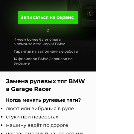
Записаться на сервис
Имеем более 6 лет опыта
в ремонте авто марки BMW
Гарантия на выполненные работы
14 филиалов BMW Сервисов по
Украине
Замена рулевых тяг BMW
в Garage Racer
Когда менять рулевые тяги?
люфт или вибрация в руле
стуки при поворотах
машину ведёт по дороге
неравномерный износ резины