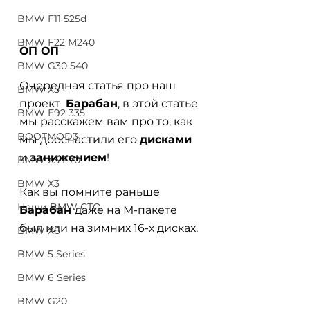
BMW F11 525d
BMW F22 M240
ОП ОП 
BMW G30 540
Очередная статья про наш 
BMW X5
проект  
Барабан
, в этой статье 
BMW E92 335
мы расскажем вам про то, как 
BOOTMOD3
мы дооснастили его 
дисками
и 
занижением
!
BMW X5 E70
BMW X3
Как вы помните раньше 
Наши BMW СТО
Барабан 
даже на М-пакете 
был или на зимних 16-х дисках.
BMW X6
BMW 5 Series
BMW 6 Series
BMW G20