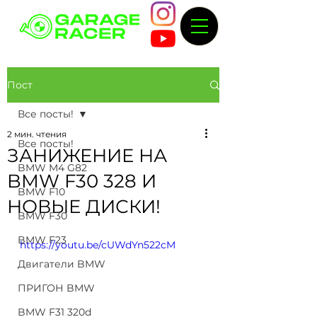
Пост
Все посты!
2 мин. чтения
Все посты!
ЗАНИЖЕНИЕ НА
BMW M4 G82
BMW F30 328 И
BMW F10
НОВЫЕ ДИСКИ!
BMW F30
BMW F23
https://youtu.be/cUWdYn522cM
Двигатели BMW
ПРИГОН BMW
BMW F31 320d