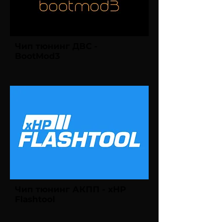
Чип тюнинг ДВС -
BootMod3
Чип тюнинг АКПП - xHP
Flashtool