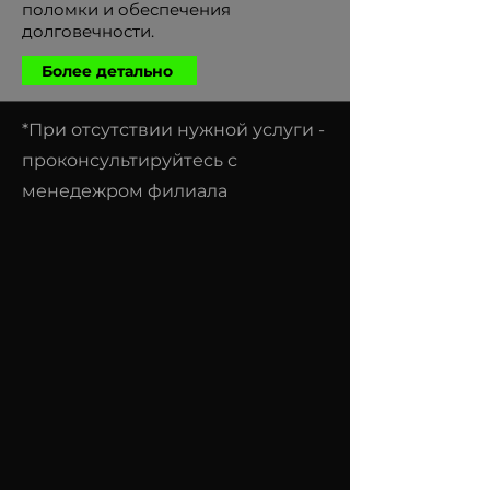
поломки и обеспечения
долговечности.
Более детально
*При отсутствии нужной услуги -
проконсультируйтесь с
менедежром филиала