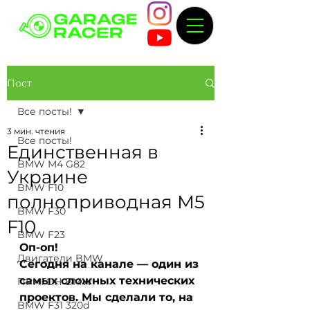
Пост
Все посты!
3 мин. чтения
Все посты!
Единственная в
BMW M4 G82
Украине
BMW F10
полноприводная М5
BMW F30
F10
BMW F23
Оп-оп!
Двигатели BMW
Сегодня на канале — один из 
самых сложных технических 
ПРИГОН BMW
проектов. Мы сделали то, на 
BMW F31 320d