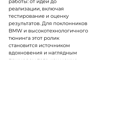
работы: от идеи до 
реализации, включая 
тестирование и оценку 
результатов. Для поклонников 
BMW и высокотехнологичного 
тюнинга этот ролик 
становится источником 
вдохновения и наглядным 
примером того, как можно 
создавать уникальные 
автомобили.
Видео представляет собой 
подробный документальный 
обзор редкой тюнинговой 
работы над 
BMW M5 F10
: 
полной переработки 
конструкции с установкой 
полного привода. Для 