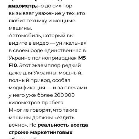
километр
, но до сих пор 
BMW 7 Series
вызывает уважение у тех, кто 
любит технику и мощные 
машины.
Автомобиль, который вы 
видите в видео — уникальная 
в своём роде единственная в 
Украине полноприводная 
М5 
F10
. Этот экземпляр редкий 
даже для Украины: мощный, 
полный привод, особая 
модификация — и за плечами 
у него уже более 200 000 
километров пробега.
Многие говорят, что такие 
машины должны «ездить 
вечно». Но 
реальность всегда 
строже маркетинговых 