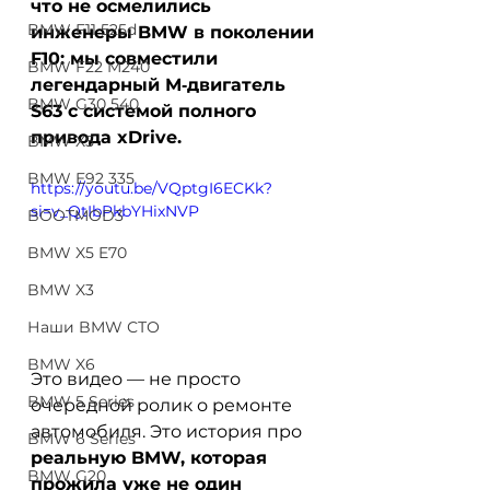
что не осмелились 
BMW F11 525d
инженеры BMW в поколении 
F10: мы совместили 
BMW F22 M240
легендарный М‑двигатель 
BMW G30 540
S63 с системой полного 
привода xDrive.
BMW X5
BMW E92 335
https://youtu.be/VQptgI6ECKk?
si=v_QtIbPkbYHixNVP
BOOTMOD3
BMW X5 E70
BMW X3
Наши BMW СТО
BMW X6
Это видео — не просто 
BMW 5 Series
очередной ролик о ремонте 
автомобиля. Это история про 
BMW 6 Series
реальную BMW, которая 
BMW G20
прожила уже не один 