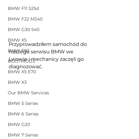
BMW F11 525d
BMW F22 M240
BMW G30 540
BMW X5
Przyprowadziłem samochód do 
BMW E92
naszego serwisu BMW we 
Lwowie i mechanicy zaczęli go 
BOOTMOD3
diagnozować.
BMW X5 E70
BMW X3
Our BMW Services
BMW 5 Series
BMW 6 Series
BMW G20
BMW 7 Series