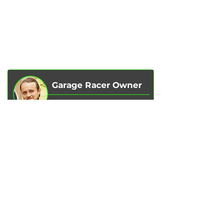
SERVICES
AUTOPODBOR
ABOUT US
CHIP TUNING
REVIEWS
CONTACTS
BLOG
SHOP
Garage Racer Owner
Vadim Goncharenko
- I personally
control the quality of service on our
services.
Please write to me
if you have any
comments or suggestions.
Write to Telegram