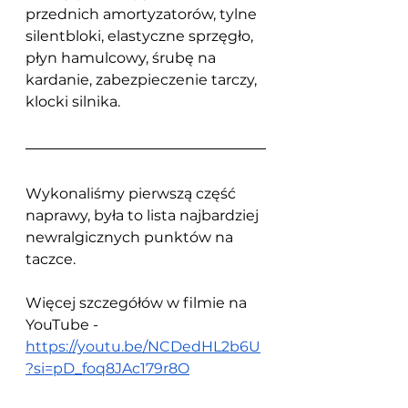
przednich amortyzatorów, tylne 
silentbloki, elastyczne sprzęgło, 
płyn hamulcowy, śrubę na 
kardanie, zabezpieczenie tarczy, 
klocki silnika.
Wykonaliśmy pierwszą część 
naprawy, była to lista najbardziej 
newralgicznych punktów na 
taczce.
Więcej szczegółów w filmie na 
YouTube - 
https://youtu.be/NCDedHL2b6U
?si=pD_foq8JAc179r8O