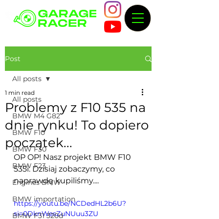
Post
All posts
1 min read
All posts
Problemy z F10 535 na
BMW M4 G82
dnie rynku! To dopiero
BMW F10
początek...
BMW F30
OP OP! Nasz projekt BMW F10 
BMW F23
535i. Dzisiaj zobaczymy, co 
naprawdę kupiliśmy....
Engines BMW
BMW importation
https://youtu.be/NCDedHL2b6U?
si=0DknWesZuNUuu3ZU
BMW F31 320d