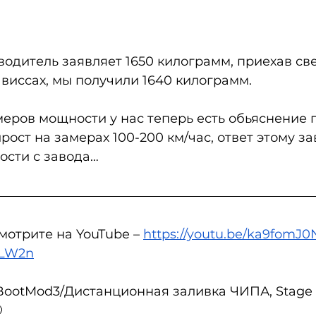
водитель заявляет 1650 килограмм, приехав све
 виссах, мы получили 1640 килограмм.  
меров мощности у нас теперь есть обьяснение 
рост на замерах 100-200 км/час, ответ этому з
сти с завода… 
мотрите на YouTube – 
https://youtu.be/ka9fomJ0N
3LW2n
ootMod3/Дистанционная заливка ЧИПА, Stage 1
