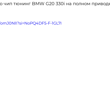
о чип тюнинг BMW G20 330i на полном приводе 
9fomJ0NlI?si=NoPQ4DF5-F-1GL7I