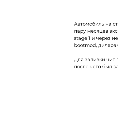
Автомобиль на ст
пару месяцев экс
stage 1 и через 
bootmod, дилерам
Для заливки чип
после чего был з