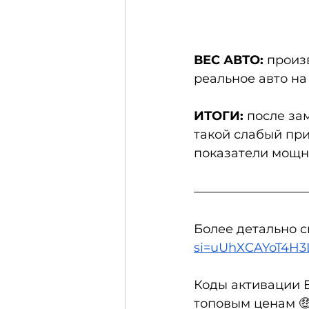
ВЕС АВТО:
 произ
реальное авто на
ИТОГИ:
 после за
такой слабый при
показатели мощно
Более детально с
si=uUhXCAYoT4H
Коды активации B
топовым ценам 