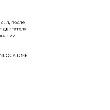
сил, после 
 двигателя 
мпании 
 UNLOCK DME 