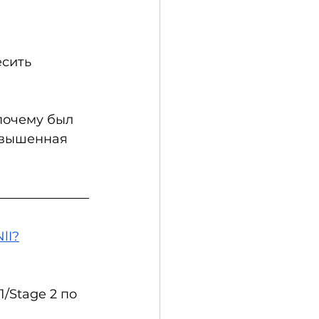
сить 
почему был 
авышенная 
lI?
/Stage 2 по 