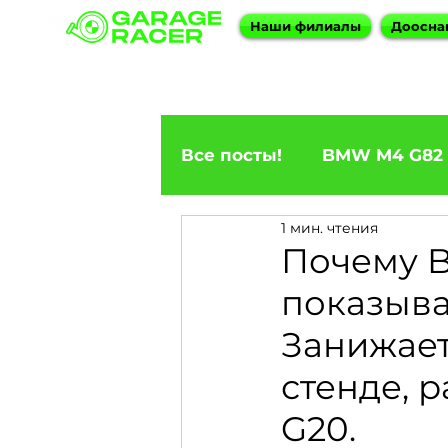
Наши филиалы
Доосна
Все посты!
BMW M4 G82
1 мин. чтения
ПРИГОН BMW
BMW F
Почему B
показыв
BMW X5
BMW E92 33
Занижае
стенде, р
BMW X6
BMW 5 Seri
G20.