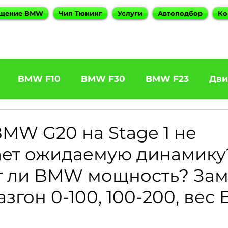
щение BMW
Чип Тюнинг
Услуги
Автоподбор
Ко
BMW F10
BMW F30
BMW F23
Дви
31 320d
BMW F11 525d
BMW F22 M240
MW G20 на Stage 1 не
ает ожидаемую динамику
5
BOOTMOD3
BMW X5 E70
BMW X3
т ли BMW мощность? Зам
азгон 0-100, 100-200, ве
es
BMW 6 Series
BMW G20
BMW 7 Ser