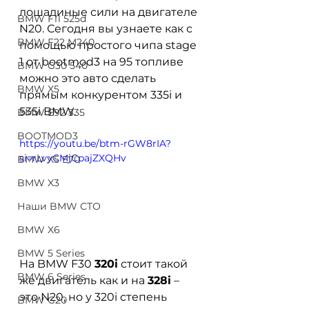
лошадиные сили на двигателе 
BMW F11 525d
N20. Сегодня вы узнаете как с 
BMW F22 M240
помощью простого чипа stage 
1 от bootmod3 на 95 топливе 
BMW G30 540
можно это авто сделать 
BMW X5
прямым конкурентом 335i и 
535i BMW. 
BMW E92 335
BOOTMOD3
https://youtu.be/btm-rGW8rIA?
si=rLvyCMjCpajZXQHv
BMW X5 E70
BMW X3
Наши BMW СТО
BMW X6
BMW 5 Series
На BMW F30 
320i
 стоит такой 
BMW 6 Series
же двигатель как и на 
328i
 – 
это N20, но у 320i степень 
BMW G20