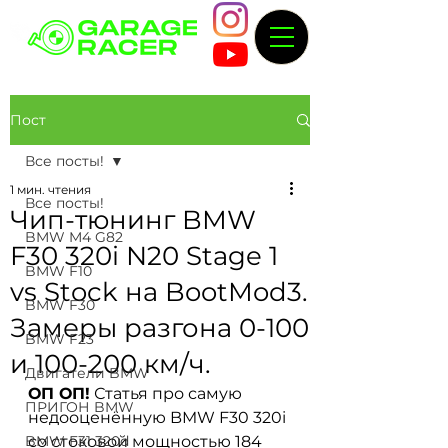
Пост
Все посты!
1 мин. чтения
Все посты!
Чип-тюнинг BMW
BMW M4 G82
F30 320i N20 Stage 1
BMW F10
vs Stock на BootMod3.
BMW F30
Замеры разгона 0-100
BMW F23
и 100-200 км/ч.
Двигатели BMW
ОП ОП!
 Статья про самую 
ПРИГОН BMW
недооценённую BMW F30 320i 
BMW F31 320d
со стоковой мощностью 184 