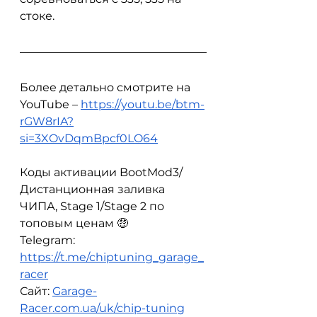
стоке.
Более детально смотрите на 
YouTube – 
https://youtu.be/btm-
rGW8rIA?
si=3XOvDqmBpcf0LO64
Коды активации BootMod3/
Дистанционная заливка 
ЧИПА, Stage 1/Stage 2 по 
топовым ценам 🤑
Telegram: 
https://t.me/chiptuning_garage_
racer
Сайт: 
Garage-
Racer.com.ua/uk/chip-tuning