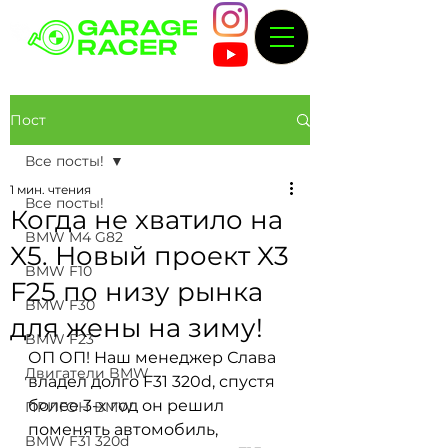
Пост
Все посты!
1 мин. чтения
Все посты!
Когда не хватило на
BMW M4 G82
X5. Новый проект X3
BMW F10
F25 по низу рынка
BMW F30
для жены на зиму!
BMW F23
ОП ОП! Наш менеджер Слава 
Двигатели BMW
владел долго F31 320d, спустя 
более 3-х год он решил 
ПРИГОН BMW
поменять автомобиль, 
BMW F31 320d