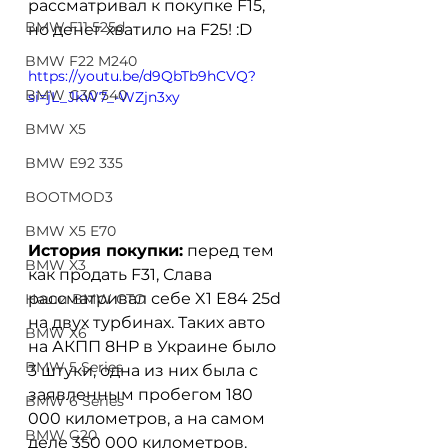
рассматривал к покупке F15, 
BMW F11 525d
но денег хватило на F25! :D
BMW F22 M240
https://youtu.be/d9QbTb9hCVQ?
BMW G30 540
si=jL_JkW7_-WZjn3xy
BMW X5
BMW E92 335
BOOTMOD3
BMW X5 E70
История покупки:
 перед тем 
BMW X3
как продать F31, Слава 
рассматривал себе X1 E84 25d 
Наши BMW СТО
на двух турбинах. Таких авто 
BMW X6
на АКПП 8HP в Украине было 
BMW 5 Series
3 штуки, одна из них была с 
заявленным пробегом 180 
BMW 6 Series
000 километров, а на самом 
BMW G20
деле 350 000 километров. 