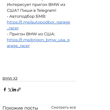
Интересует пригон BMW из 
США? Пиши в Telegram!
- Автоподбор БМВ: 
https://t.me/autopodbor_garage
_racer
- Пригон BMW из США: 
https://t.me/prigon_bmw_usa_g
arage_racer
BMW X3
Смотреть все
Похожие посты