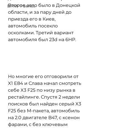
Второе авто было в Донецкой 
BMW 7 Series
области, и за пару дней до 
приезда его в Киев, 
автомобиль посекло 
осколками. Третий вариант 
автомобиля был 23d на 6HP. 
Но многие его отговорили от 
X1 E84 и Слава начал смотреть 
себе X3 F25 по низу рынка в 
рестайлинге. Спустя 2 недели 
поисков был найден серый X3 
F25 без М-пакета, автомобиль 
на 2.0 двигателе B47, с ксенон 
фарами, с без ключевым 