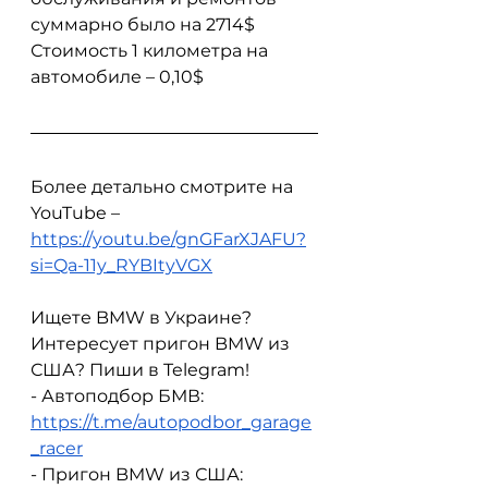
суммарно было на 2714$
Стоимость 1 километра на 
автомобиле – 0,10$
Более детально смотрите на 
YouTube – 
https://youtu.be/gnGFarXJAFU?
si=Qa-11y_RYBItyVGX
Ищете BMW в Украине? 
Интересует пригон BMW из 
США? Пиши в Telegram!
- Автоподбор БМВ: 
https://t.me/autopodbor_garage
_racer
- Пригон BMW из США: 