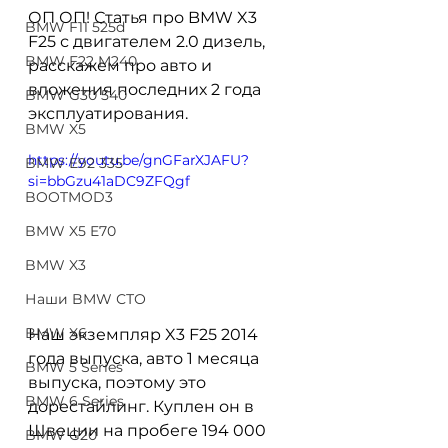
ОП ОП! Статья про BMW X3 
BMW F11 525d
F25 с двигателем 2.0 дизель, 
BMW F22 M240
расскажем про авто и 
вложения последних 2 года 
BMW G30 540
эксплуатирования.
BMW X5
https://youtu.be/gnGFarXJAFU?
BMW E92 335
si=bbGzu41aDC9ZFQgf
BOOTMOD3
BMW X5 E70
BMW X3
Наши BMW СТО
BMW X6
Наш экземпляр X3 F25 2014 
года выпуска, авто 1 месяца 
BMW 5 Series
выпуска, поэтому это 
BMW 6 Series
дорестайлинг. Куплен он в 
Швеции на пробеге 194 000 
BMW G20