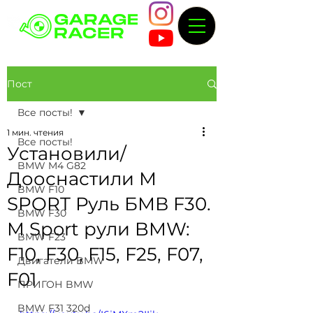
Пост
Все посты!
1 мин. чтения
Все посты!
Установили/
BMW M4 G82
Дооснастили М
BMW F10
SPORT Руль БМВ F30.
BMW F30
M Sport рули BMW:
BMW F23
F10, F30, F15, F25, F07,
Двигатели BMW
F01
ПРИГОН BMW
BMW F31 320d