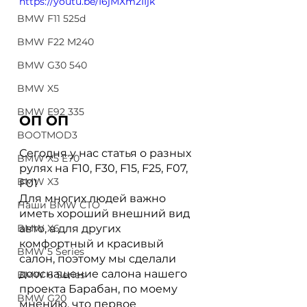
https://youtu.be/I6jMXm2IIjk
BMW F11 525d
BMW F22 M240
BMW G30 540
BMW X5
BMW E92 335
ОП ОП
BOOTMOD3
Сегодня у нас статья о разных 
BMW X5 E70
рулях на F10, F30, F15, F25, F07, 
BMW X3
F01
Для многих людей важно 
Наши BMW СТО
иметь хороший внешний вид 
авто, а для других 
BMW X6
комфортный и красивый 
BMW 5 Series
салон, поэтому мы сделали 
дооснащение салона нашего 
BMW 6 Series
проекта Барабан, по моему 
BMW G20
мнению, что первое 