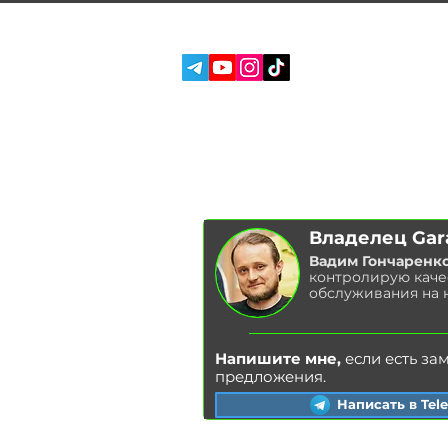
СОЦ. СЕТИ:
УСЛУГИ
О НАС
ОТЗЫВЫ
БЛОГ
Лучший бензиновый
двигатель для BMW E46.
С каким двигателем
Владелец Gar
выбрать BMW E46?
Краткий обзор M43, N42,
Вадим Гончаренк
контролирую каче
M52TU, M54.
обслуживания на 
Напишите мне,
если есть за
предложения.
Написать в Tel