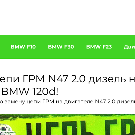
щение BMW
Чип Тюнинг
Услуги
Автоподбор
Ко
BMW F10
BMW F30
BMW F23
Дви
31 320d
BMW F11 525d
BMW F22 M240
епи ГРМ N47 2.0 дизель 
 BMW 120d!
5
BOOTMOD3
BMW X5 E70
BMW X3
о замену цепи ГРМ на двигателе N47 2.0 дизель
es
BMW 6 Series
BMW G20
BMW 7 Ser