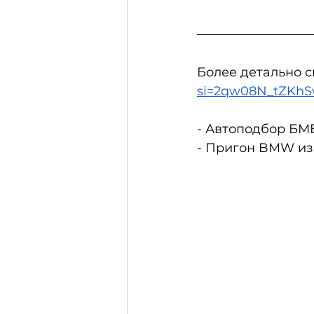
Более детально с
si=2qw08N_tZKh
- Автоподбор БМВ
- Пригон BMW из