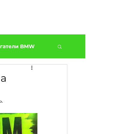
нтакты
Магазин
Блог
О нас
Доп...
гатели BMW
BMW G30 540
на
Наши BMW СТО
.
ies