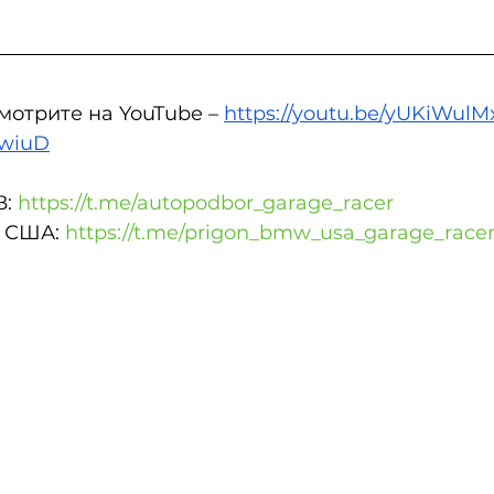
мотрите на YouTube – 
https://youtu.be/yUKiWulM
SwiuD
: 
https://t.me/autopodbor_garage_racer
 США: 
https://t.me/prigon_bmw_usa_garage_race