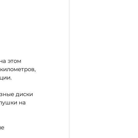
на этом 
километров, 
ции.
зные диски 
лушки на 
е 