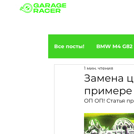
Наши филиалы
Доосна
Все посты!
BMW M4 G82
1 мин. чтения
ПРИГОН BMW
BMW F
Замена ц
примере
BMW X5
BMW E92 33
ОП ОП! Статья пр
BMW X6
BMW 5 Seri