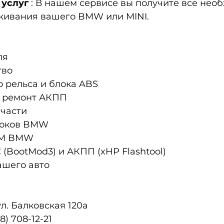
 услуг
: В нашем сервисе вы получите все нео
уживания вашего BMW или MINI.
ля
тво
о рельса и блока ABS
и ремонт АКПП
 части
локов BMW
ГРМ BMW
 (BootMod3) и АКПП (xHP Flashtool)
ашего авто
ул. Балковская 120а
8) 708-12-21