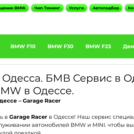
щение BMW
Чип Тюнинг
Услуги
Автоподбор
Ко
BMW F10
BMW F30
BMW F23
Дви
31 320d
BMW F11 525d
BMW F22 M240
Одесса. БМВ Сервис в О
MW в Одессе.
5
BOOTMOD3
BMW X5 E70
BMW X3
ессе – Garage Racer
ь в
Garage Racer
в Одессе! Наш сервис специа
es
BMW 6 Series
BMW G20
BMW 7 Ser
служивании автомобилей BMW и MINI. чтобы вы
ждой поездкой.