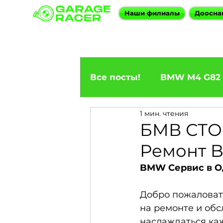
Наши филиалы
Доосна
Все посты!
BMW M4 G82
1 мин. чтения
ПРИГОН BMW
BMW F
БМВ СТО 
Ремонт B
BMW X5
BMW E92 33
BMW Сервис в Од
Добро пожаловат
BMW X6
BMW 5 Seri
на ремонте и об
наслаждаться ка