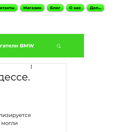
нтакты
Магазин
Блог
О нас
Доп...
гатели BMW
BMW G30 540
дессе.
Наши BMW СТО
лизируется 
ies
 могли 