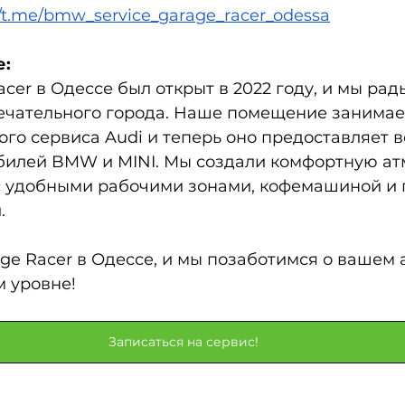
//t.me/bmw_service_garage_racer_odessa
е:
cer в Одессе был открыт в 2022 году, и мы рады
мечательного города. Наше помещение занимае
го сервиса Audi и теперь оно предоставляет в
обилей BMW и MINI. Мы создали комфортную ат
с удобными рабочими зонами, кофемашиной и 
.
ge Racer в Одессе, и мы позаботимся о вашем 
м уровне!
Записаться на сервис!