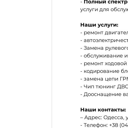
-
Полный спектр
услуги для обсл
Наши услуги:
- ремонт двигате
- автоэлектричес
- Замена рулевог
- обслуживание 
- ремонт ходовой
- кодирование б
- замена цепи 
- Чип тюнинг ДВС
- Дооснащение в
Наши контакты:
– Адрес: Одесса, 
- Телефон: +38 (04