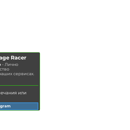
ЧИП ТЮНИНГ
Замена ма
сла в двигателе
ДООСНАЩЕНИЕ
Замена тор
мозных колодок
КОНТАКТЫ
Замена
тор
мозных дисков
МАГАЗИН
Замена воздушного фильтра
Замена топливного фильтра
Замена салонного фильтра
Замена свечей зажигания
age Racer
Замена охлаждающей жидкости
о
- Лично
Мойка радиатора
ство
Замена тормозной жидкости
наших сервисах.
З
амена масла в ГУР
мечания или
egram
Сеть автосервисов BMW Garage Racer