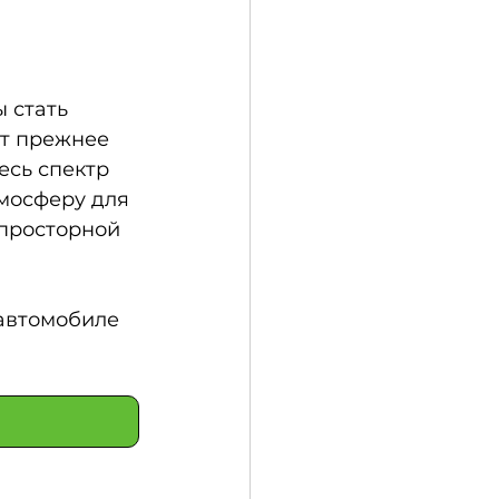
 стать 
т прежнее 
есь спектр 
мосферу для 
просторной 
автомобиле 