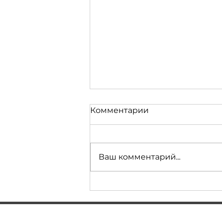
Комментарии
Ваш комментарий...
Открыли 4-й СТО БМВ в
Киеве! БМВ Сервис на
Голосеевской – это 14-й
филиал сети Garage
СОЦ. СЕТИ:
УСЛУГИ