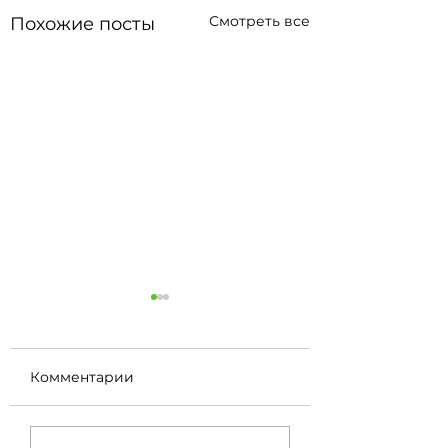
Смотреть все
Похожие посты
Комментарии
Открыли 13-й
Открыли 11-й