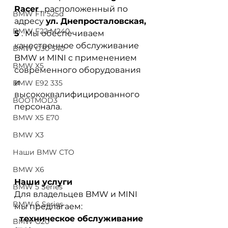
Racer
, расположенный по 
BMW F11 525d
адресу
ул. Днепросталовская, 
BMW F22 M240
5
. Мы обеспечиваем 
качественное обслуживание 
BMW G30 540
BMW и MINI с применением 
BMW X5
современного оборудования 
и 
BMW E92 335
высококвалифицированного 
BOOTMOD3
персонала.
BMW X5 E70
BMW X3
Наши BMW СТО
BMW X6
Наши услуги
BMW 5 Series
Для владельцев BMW и MINI 
BMW 6 Series
мы предлагаем:
-
техническое обслуживание 
BMW G20