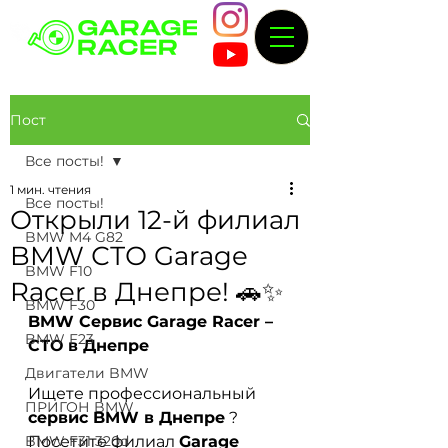
Пост
Все посты!
1 мин. чтения
Все посты!
Открыли 12-й филиал
BMW M4 G82
BMW СТО Garage
BMW F10
Racer в Днепре! 🚗✨
BMW F30
BMW Сервис Garage Racer – 
BMW F23
СТО в Днепре
Двигатели BMW
Ищете профессиональный
ПРИГОН BMW
сервис BMW в Днепре
? 
BMW F31 320d
Посетите филиал
Garage 