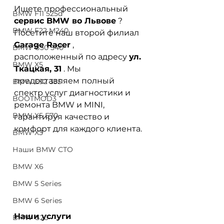
Ищете профессиональный
BMW F11 525d
сервис BMW во Львове
? 
BMW F22 M240
Посетите наш второй филиал
Garage Racer
, 
BMW G30 540
расположенный по адресу
ул. 
BMW X5
Ткацкая, 31
. Мы 
предоставляем полный 
BMW E92 335
спектр услуг диагностики и 
BOOTMOD3
ремонта BMW и MINI, 
BMW X5 E70
гарантируя качество и 
комфорт для каждого клиента.
BMW X3
Наши BMW СТО
BMW X6
BMW 5 Series
BMW 6 Series
Наши услуги
BMW G20