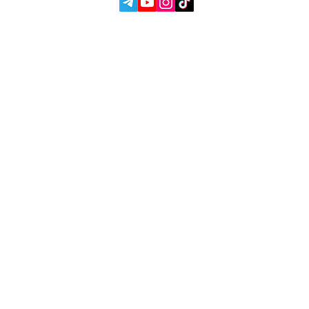
СОЦ. СЕТИ:
УСЛУГИ
АВТОПОДБОР
О НАС
ЧИП ТЮНИНГ
ОТЗЫВЫ
ДООСНАЩЕНИЕ
БЛОГ
КОНТАКТЫ
МАГАЗИН
Владелец Garage
Racer
Вадим Гончаренко
- Лично
контролирую качество
обслуживания на наших сервисах.
Напишите мне,
если есть
замечания или предложения.