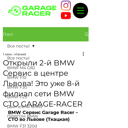
Пост
Все посты!
1 мин. чтения
Все посты!
Открыли 2-й BMW
BMW M4 G82
Сервис в центре
BMW F10
Львова! Это уже 8-й
BMW F30
филиал сети BMW
BMW F23
СТО GARAGE-RACER
Двигатели BMW
BMW Сервис Garage Racer – 
ПРИГОН BMW
СТО во Львове (Ткацкая)
BMW F31 320d