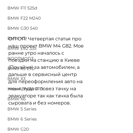
BMW F11 525d
BMW F22 M240
BMW G30 540
BMW X5
ОП ОП! Четвертая статья про 
наш проект BMW M4 G82. Мое 
BMW E92 335
ранне утро началось с 
BOOTMOD3
поездки на станцию в Киеве 
(Почайна) за автомобилем, а 
BMW X5 E70
дальше в сервисный центр 
BMW X3
для переоформления авто на 
меня, туда я повез тачку на 
Наши BMW СТО
эвакуаторе так как тачка была 
BMW X6
сыровата и без номеров. 
BMW 5 Series
BMW 6 Series
BMW G20