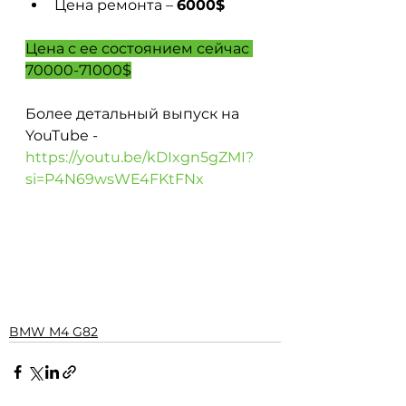
Цена ремонта – 
6000$ 
Цена с ее состоянием сейчас 
70000-71000$
Более детальный выпуск на 
YouTube - 
https://youtu.be/kDIxgn5gZMI?
si=P4N69wsWE4FKtFNx
BMW M4 G82