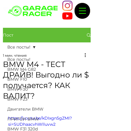
Пост
Все посты!
1 мин. чтения
Все посты!
BMW M4 - ТЕСТ
BMW M4 G82
ДРАЙВ! Выгодно ли $
BMW F10
получается? КАК
BMW F30
ВАЛИТ?
BMW F23
Двигатели BMW
https://youtu.be/kDIxgn5gZMI?
ПРИГОН BMW
si=SUDhaacvhWlluvw2
BMW F31 320d