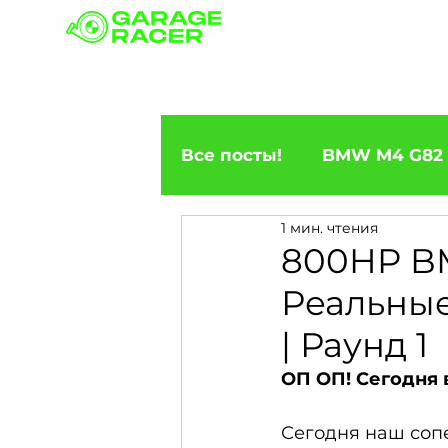
Наши филиалы
Доосна
Все посты!
BMW M4 G82
1 мин. чтения
ПРИГОН BMW
BMW F
800HP BM
Реальные 
BMW X5
BMW E92 33
| Раунд 1
ОП ОП! Сегодня 
BMW X6
BMW 5 Seri
Сегодня наш сопе