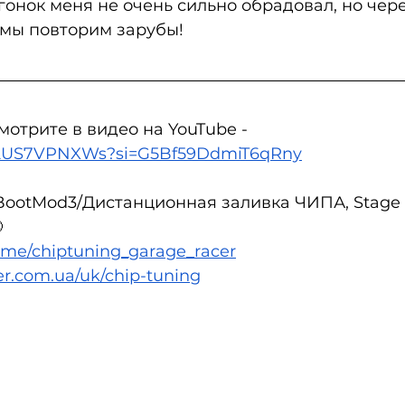
гонок меня не очень сильно обрадовал, но чере
 мы повторим зарубы!
мотрите в видео на YouTube - 
/u2US7VPNXWs?si=G5Bf59DdmiT6qRny
ootMod3/Дистанционная заливка ЧИПА, Stage 1

/t.me/chiptuning_garage_racer
r.com.ua/uk/chip-tuning