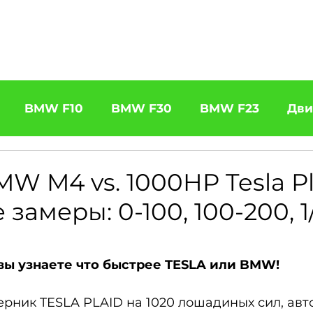
щение BMW
Чип Тюнинг
Услуги
Автоподбор
Ко
BMW F10
BMW F30
BMW F23
Дви
31 320d
BMW F11 525d
BMW F22 M240
W M4 vs. 1000HP Tesla Pla
замеры: 0-100, 100-200, 1
5
BOOTMOD3
BMW X5 E70
BMW X3
вы узнаете что быстрее TESLA или BMW!
es
BMW 6 Series
BMW G20
BMW 7 Ser
рник TESLA PLAID на 1020 лошадиных сил, авт