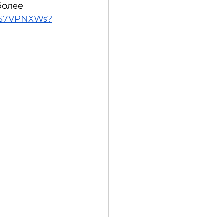
более 
2US7VPNXWs?