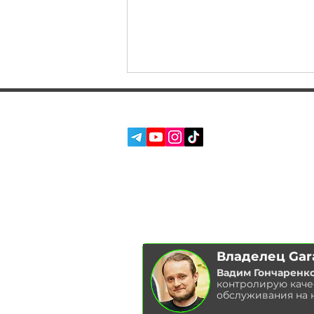
СОЦ. СЕТИ:
УСЛУГИ
О НАС
ОТЗЫВЫ
БЛОГ
Покупка BMW M4 G82 из
США: Повреждения и
планы на авто! Что с G20
Владелец Gar
330i из США?
Вадим Гончаренк
контролирую каче
обслуживания на 