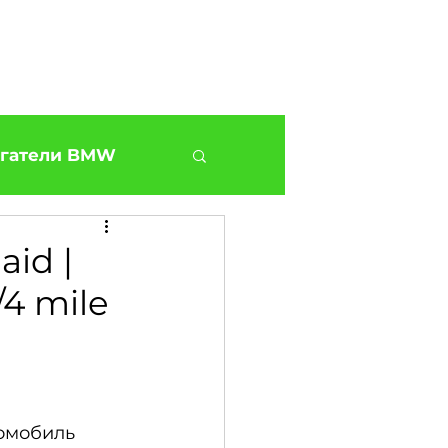
нтакты
Магазин
Блог
О нас
Доп...
гатели BMW
BMW G30 540
id |
/4 mile
Наши BMW СТО
ies
омобиль 