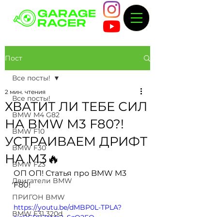
Пост
Все посты!
2 мин. чтения
Все посты!
ХВАТИТ ЛИ ТЕБЕ СИЛ
BMW M4 G82
НА BMW M3 F80?!
BMW F10
УСТРАИВАЕМ ДРИФТ
BMW F30
НА M3🔥
BMW F23
ОП ОП! Статья про BMW M3 
Двигатели BMW
F80!
ПРИГОН BMW
https://youtu.be/dMBP0L-TPLA?
BMW F31 320d