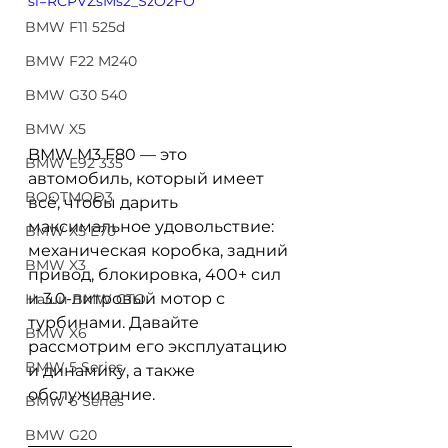
si=RCPVZsMs2_SzO2FO
BMW F11 525d
BMW F22 M240
BMW G30 540
BMW X5
BMW М3 F80 — это 
BMW E92 335
автомобиль, который имеет 
BOOTMOD3
всё, чтобы дарить 
максимальное удовольствие: 
BMW X5 E70
механическая коробка, задний 
BMW X3
привод, блокировка, 400+ сил 
и 3.0-литровый мотор с 
Наши BMW СТО
турбинами. Давайте 
BMW X6
рассмотрим его эксплуатацию 
BMW 5 Series
и динамику, а также 
обслуживание.
BMW 6 Series
BMW G20