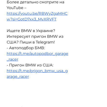
Более детально смотрите на 
YouTube – 
https://youtu.be/RBWyZgaMHC
w?si=GotD7xx3_MvXRVFT
Ищете BMW в Украине? 
Интересует пригон BMW из 
США? Пиши в Telegram!
- Автоподбор БМВ: 
https://t.me/autopodbor_garage
_racer
- Пригон BMW из США: 
https://t.me/prigon_bmw_usa_g
arage_racer