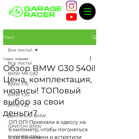
Пост
Все посты!
1 мин. чтения
Все посты!
Обзор BMW G30 540i!
BMW M4 G82
Цена, комплектация,
BMW F10
нюансы! ТОПовый
BMW F30
выбор за свои
BMW F23
деньги?
Двигатели BMW
ОП ОП! Приехали в одессу на 
ПРИГОН BMW
6 километр, чтобы погоняться 
BMW F31 320d
с соперниками и встретили 