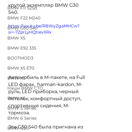
крутой экземпляр BMW G30 
BMW F11 525d
540.
BMW F22 M240
https://youtu.be/RBWyZgaMHCw?
BMW G30 540
si=-7ZprLyHQtievXRx
BMW X5
BMW E92 335
BOOTMOD3
BMW X5 E70
Автомобиль в М-пакете, на Full 
BMW X3
LED фарах,  harman-kardon, М-
Наши BMW СТО
руль, LED приборка, черный 
BMW X6
потолок, комфортный доступ, 
спортивные сидения, М-
BMW 5 Series
тормоза. 
BMW 6 Series
Эта G30 540 была пригнана из 
BMW G20