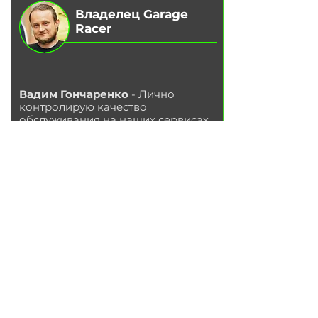
Владелец Garage
Racer
Вадим Гончаренко
- Лично
контролирую качество
обслуживания на наших сервисах.
Напишите мне,
если есть
замечания или предложения.
Написать в Telegram
УС
ЛУГИ
Замена ма
сла в двигателе
Замена тор
мозных колодок
Замена
тор
мозных дисков