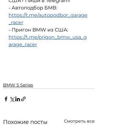
США? Пиши в Telegram!
- Автоподбор БМВ: 
https://t.me/autopodbor_garage
_racer
- Пригон BMW из США: 
https://t.me/prigon_bmw_usa_g
arage_racer
BMW 5 Series
Смотреть все
Похожие посты