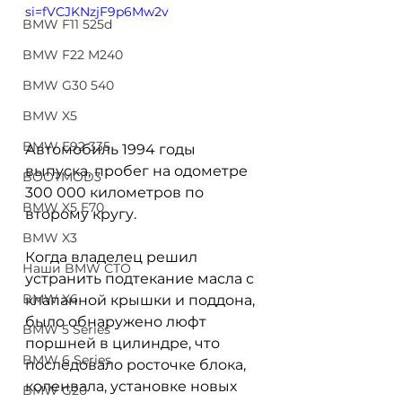
si=fVCJKNzjF9p6Mw2v
BMW F11 525d
BMW F22 M240
BMW G30 540
BMW X5
BMW E92 335
Автомобиль 1994 годы 
выпуска, пробег на одометре 
BOOTMOD3
300 000 километров по 
BMW X5 E70
второму кругу.
BMW X3
Когда владелец решил 
Наши BMW СТО
устранить подтекание масла с 
BMW X6
клапанной крышки и поддона, 
было обнаружено люфт 
BMW 5 Series
поршней в цилиндре, что 
BMW 6 Series
последовало росточке блока, 
коленвала, установке новых 
BMW G20