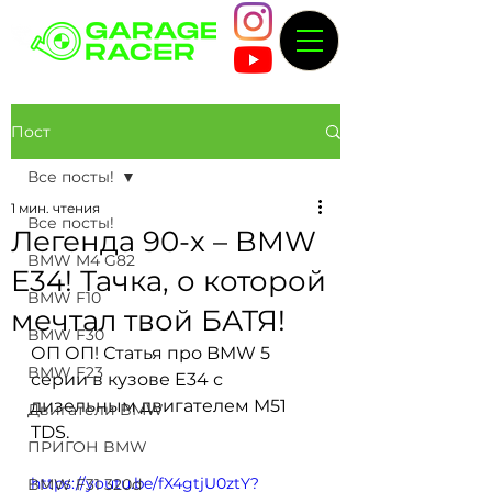
Пост
Все посты!
1 мин. чтения
Все посты!
Легенда 90-х – BMW
BMW M4 G82
E34! Тачка, о которой
BMW F10
мечтал твой БАТЯ!
BMW F30
ОП ОП! Статья про BMW 5 
BMW F23
серии в кузове E34 с 
дизельным двигателем M51 
Двигатели BMW
TDS.
ПРИГОН BMW
https://youtu.be/fX4gtjU0ztY?
BMW F31 320d