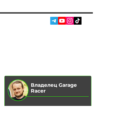
СОЦ. СЕТИ:
УСЛУГИ
АВТОПОДБОР
О НАС
ЧИП ТЮНИНГ
ОТЗЫВЫ
ДООСНАЩЕНИЕ
БЛОГ
КОНТАКТЫ
МАГАЗИН
Владелец Garage
Racer
Вадим Гончаренко
- Лично
контролирую качество
обслуживания на наших сервисах.