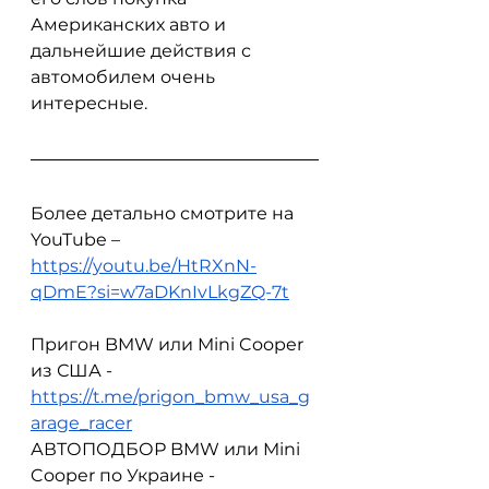
Американских авто и 
дальнейшие действия с 
автомобилем очень 
интересные.
Более детально смотрите на 
YouTube – 
https://youtu.be/HtRXnN-
qDmE?si=w7aDKnIvLkgZQ-7t
Пригон BMW или Mini Cooper 
из США - 
https://t.me/prigon_bmw_usa_g
arage_racer
АВТОПОДБОР BMW или Mini 
Cooper по Украине - 