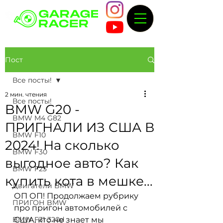
Пост
Все посты!
2 мин. чтения
Все посты!
BMW G20 -
BMW M4 G82
ПРИГНАЛИ ИЗ США В
BMW F10
2024! На сколько
BMW F30
выгодное авто? Как
BMW F23
купить кота в мешке...
Двигатели BMW
ОП ОП! Продолжаем рубрику 
ПРИГОН BMW
про пригон автомобилей с 
BMW F31 320d
США, кто не знает мы 