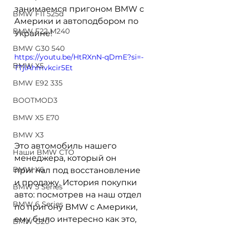
занимаемся пригоном BMW с 
BMW F11 525d
Америки и автоподбором по 
BMW F22 M240
Украине!
BMW G30 540
https://youtu.be/HtRXnN-qDmE?si=-
BMW X5
TTjlAhmvkcir5Et
BMW E92 335
BOOTMOD3
BMW X5 E70
BMW X3
Это автомобиль нашего 
Наши BMW СТО
менеджера, который он 
BMW X6
пригнал под восстановление 
и продажу. История покупки 
BMW 5 Series
авто: посмотрев на наш отдел 
BMW 6 Series
по пригону BMW с Америки, 
ему было интересно как это, 
BMW G20