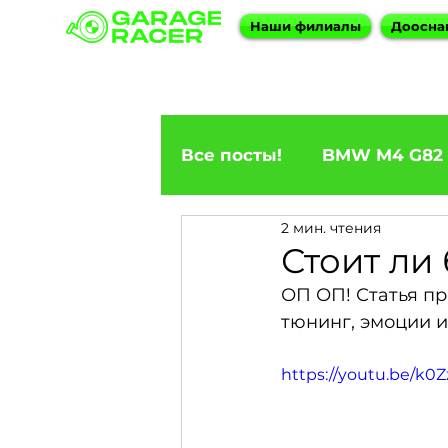
Наши филиалы
Доосна
Все посты!
BMW M4 G82
2 мин. чтения
ПРИГОН BMW
BMW F
Стоит ли
ОП ОП! Статья пр
BMW X5
BMW E92 33
тюнинг, эмоции и
https://youtu.be/
BMW X6
BMW 5 Seri