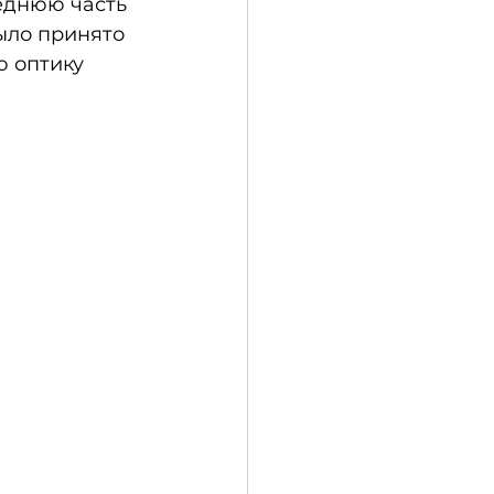
еднюю часть 
ыло принято 
 оптику 