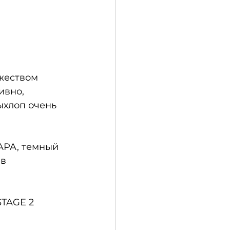
жеством 
ивно, 
ыхлоп очень 
APA, темный 
в 
TAGE 2 