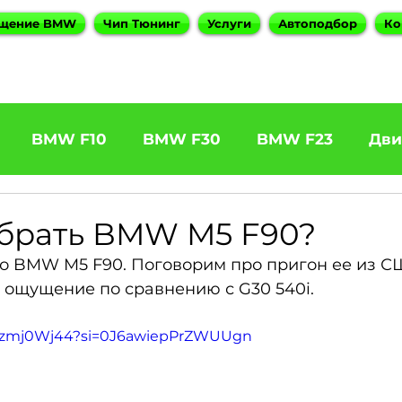
щение BMW
Чип Тюнинг
Услуги
Автоподбор
Ко
BMW F10
BMW F30
BMW F23
Дви
31 320d
BMW F11 525d
BMW F22 M240
 брать BMW M5 F90?
о BMW M5 F90. Поговорим про пригон ее из СШ
5
BOOTMOD3
BMW X5 E70
BMW X3
 ощущение по сравнению с G30 540i.
k0Zzmj0Wj44?si=0J6awiepPrZWUUgn
es
BMW 6 Series
BMW G20
BMW 7 Ser