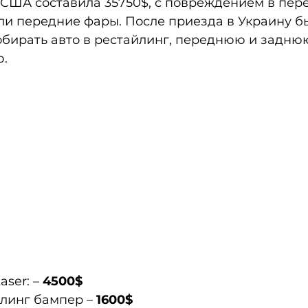
 США составила 35750$, с повреждением в пер
али передние фары. После приезда в Украину б
бирать авто в рестайлинг, переднюю и заднюю
ю.
ser: – 
4500$
линг бампер – 
1600$