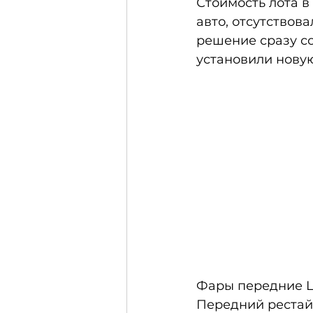
Стоимость лота в
авто, отсутствов
решение сразу со
установили нову
Фары передние La
Передний рестай