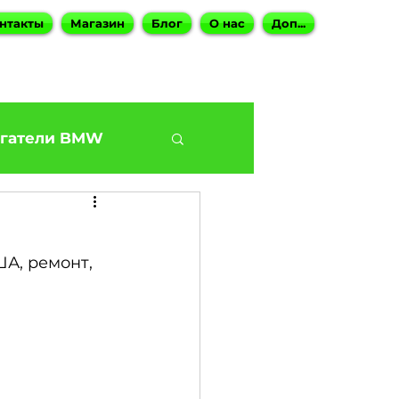
нтакты
Магазин
Блог
О нас
Доп...
гатели BMW
BMW G30 540
А, ремонт, 
Наши BMW СТО
ies