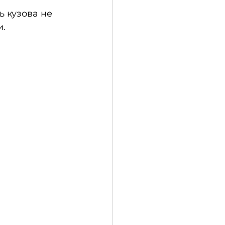
 кузова не 
и.