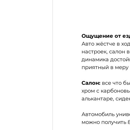
Ощущение от ез
Авто жёстче в хо
настроек, салон 
динамика достойн
приятный в меру
Салон:
 все что 
хром с карбоновы
алькантаре, сиде
Автомобиль униве
можно получить 8