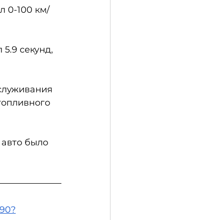
л 0-100 км/
5.9 секунд, 
служивания 
топливного 
 авто было 
X90?