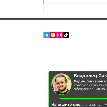
Apple CarPlay на вашу
BMW, рухаємося з
комфортом. Апгрейд NBT
Evo на BMW Cabrio 230
СОЦ. СЕТИ:
УСЛУГИ
О НАС
ОТЗЫВЫ
БЛОГ
Владелец Gar
Вадим Гончаренк
контролирую каче
обслуживания на 
Напишите мне,
если есть за