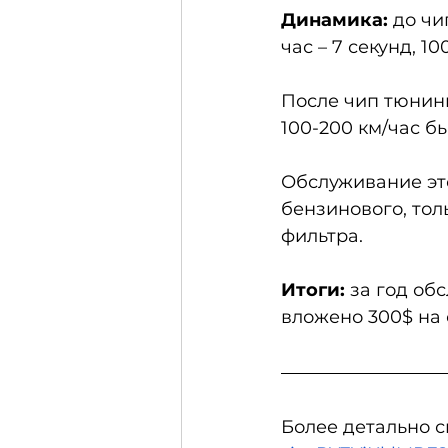
Динамика:
 до чи
час – 7 секунд, 10
После чип тюнинг
100-200 км/час бы
Обслуживание это
бензинового, тол
фильтра. 
Итоги:
 за год об
вложено 300$ на 
Более детально с