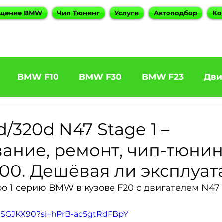
щение BMW
Чип Тюнинг
Услуги
Автоподбор
Ко
BMW F10
BMW F30
BMW F23
Дви
31 320d
BMW F11 525d
BMW F22 M240
/320d N47 Stage 1 –
ание, ремонт, чип-тюнин
5
BOOTMOD3
BMW X5 E70
BMW X3
100. Дешёвая ли эксплуа
ро 1 серию BMW в кузове F20 с двигателем N47 
es
BMW 6 Series
BMW G20
BMW 7 Ser
KiFSGJKX90?si=hPrB-ac5gtRdFBpY