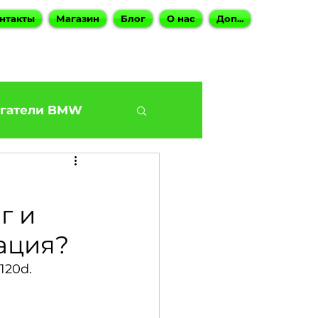
нтакты
Магазин
Блог
О нас
Доп...
гатели BMW
BMW G30 540
г и
Наши BMW СТО
тация?
120d.
ies