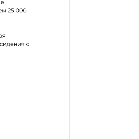
е 
ем 25 000 
ая 
сидения с 