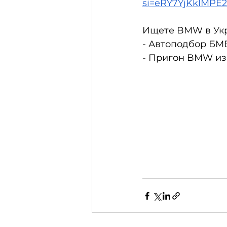
si=eRY7YjKklMPE2
Ищете BMW в Укр
- Автоподбор БМВ
- Пригон BMW из