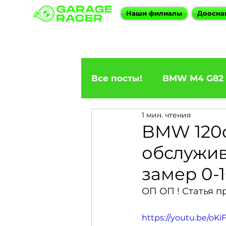
Наши филиалы
Доосна
Все посты!
BMW M4 G82
1 мин. чтения
ПРИГОН BMW
BMW F
BMW 120d
обслужив
BMW X5
BMW E92 33
замер 0-
ОП ОП ! Статья п
BMW X6
BMW 5 Seri
https://youtu.be/o