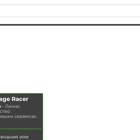
Замена F10! Новый
Доо
автомобиль Вадима!
макс
того
АВТОПОДБОР
УС
ЛУГИ
ЧИП ТЮНИНГ
Замена ма
сла в двигателе
ДООСНАЩЕНИЕ
Замена тор
мозных колодок
КОНТАКТЫ
Замена
тор
мозных дисков
МАГАЗИН
Замена воздушного фильтра
Замена топливного фильтра
Замена салонного фильтра
Замена свечей зажигания
age Racer
Замена охлаждающей жидкости
о
- Лично
Мойка радиатора
ство
Замена тормозной жидкости
наших сервисах.
З
амена масла в ГУР
мечания или