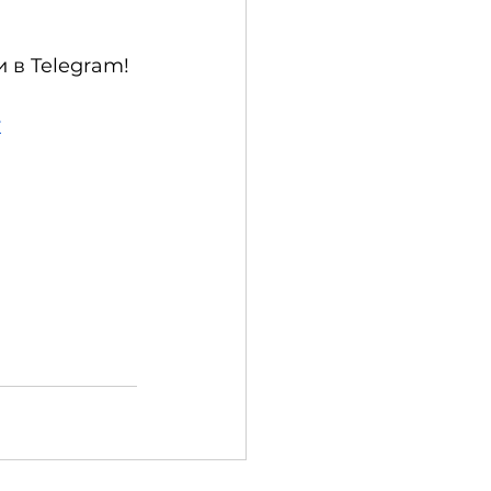
в Telegram!
r