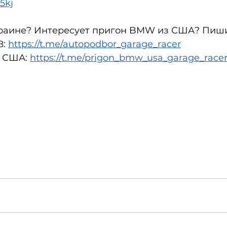
5kj
аине? Интересует пригон BMW из США? Пиши 
: 
https://t.me/autopodbor_garage_racer
 США: 
https://t.me/prigon_bmw_usa_garage_race