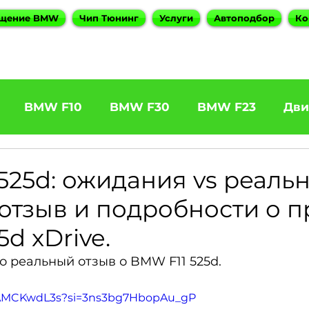
щение BMW
Чип Тюнинг
Услуги
Автоподбор
Ко
BMW F10
BMW F30
BMW F23
Дви
31 320d
BMW F11 525d
BMW F22 M240
525d: ожидания vs реальн
отзыв и подробности о п
5
BOOTMOD3
BMW X5 E70
BMW X3
5d xDrive.
ро реальный отзыв о BMW F11 525d.
es
BMW 6 Series
BMW G20
BMW 7 Ser
6HAMCKwdL3s?si=3ns3bg7HbopAu_gP