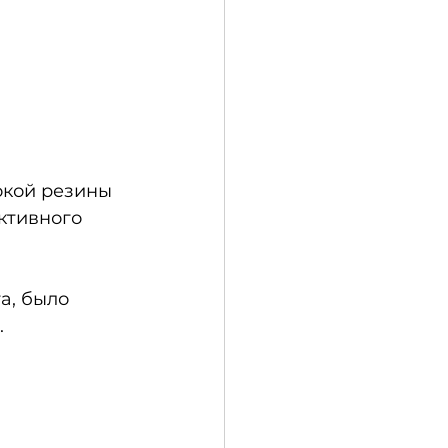
окой резины 
ктивного 
а, было 
 