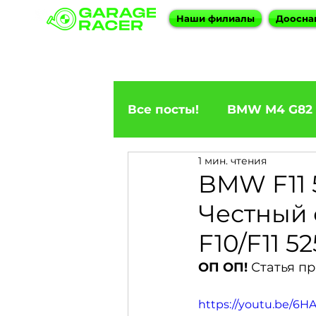
Наши филиалы
Доосна
Все посты!
BMW M4 G82
1 мин. чтения
ПРИГОН BMW
BMW F
BMW F11 
Честный 
BMW X5
BMW E92 33
F10/F11 52
ОП ОП!
 Статья п
BMW X6
BMW 5 Seri
https://youtu.be/