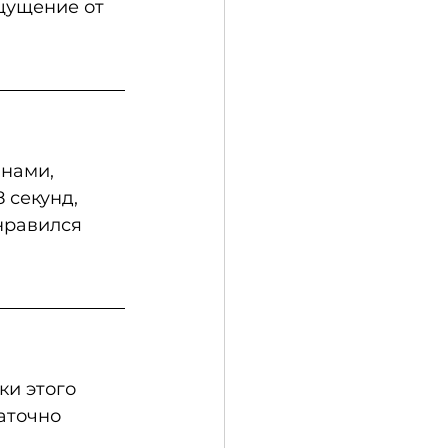
щущение от 
нами, 
 секунд, 
нравился 
и этого 
аточно 