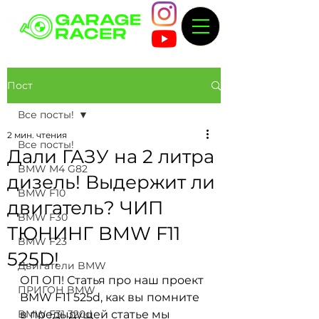
Пост
Все посты!
2 мин. чтения
Все посты!
Дали ГАЗУ на 2 литра
BMW M4 G82
дизель! Выдержит ли
BMW F10
двигатель? ЧИП
BMW F30
ТЮНИНГ BMW F11
BMW F23
525D!
Двигатели BMW
ОП ОП! Статья про наш проект 
ПРИГОН BMW
BMW F11 525d, как вы помните 
BMW F31 320d
в предыдущей статье мы 