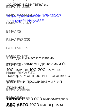
собрали двигатель...
BMW F11 525d
BMW F22 M240
https://youtu.be/OIm1r7k42DQ?
si=puyqAfsLNViyv8SE
BMW G30 540
BMW X5
BMW E92 335
BOOTMOD3
BMW X5 E70
Сегодня у нас по плану 
сделать замеры динамики 0-
BMW X3
100 км/час, 100-200 км/час, 
Наши BMW СТО
замеры мощности на стенде  с 
BMW X6
разными прошивками чип 
тюнинга. 
BMW 5 Series
BMW 6 Series
ПРОБЕГ
: 300 000 километров+
ВЕС АВТО
: 1900 килограмм
BMW G20