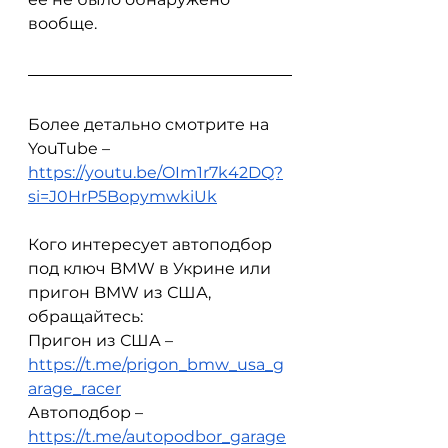
вообще.
Более детально смотрите на 
YouTube – 
https://youtu.be/OIm1r7k42DQ?
si=J0HrP5BopymwkiUk
Кого интересует автоподбор 
под ключ BMW в Укрине или 
пригон BMW из США, 
обращайтесь:
Пригон из США – 
https://t.me/prigon_bmw_usa_g
arage_racer
Автоподбор – 
https://t.me/autopodbor_garage