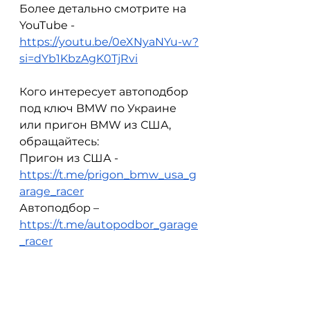
Более детально смотрите на 
YouTube - 
https://youtu.be/0eXNyaNYu-w?
si=dYb1KbzAgK0TjRvi
Кого интересует автоподбор 
под ключ BMW по Украине 
или пригон BMW из США, 
обращайтесь:
Пригон из США - 
https://t.me/prigon_bmw_usa_g
arage_racer
Автоподбор – 
https://t.me/autopodbor_garage
_racer