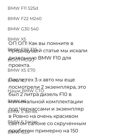
BMW F11 525d
BMW F22 M240
BMW G30 540
BMW X5
ОП ОП! Как вы помните в 
BMW E92 335
предыдущей статье мы искали 
дизельную BMW F10 для 
BOOTMOD3
проекта. 
BMW X5 E70
После тех 3-х авто мы еще 
BMW X3
посмотрели 2 экземпляра, это 
Наши BMW СТО
был 2 литра дизель F10 в 
BMW X6
минимальной комплектации 
под Черкассами и экземпляр 
BMW 5 Series
в Ровно на очень красивом 
BMW 6 Series
светом салоне со скрученным 
пробегом примерно на 150 
BMW G20