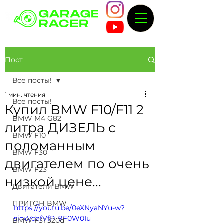
Пост
Все посты!
1 мин. чтения
Все посты!
Купил BMW F10/F11 2
BMW M4 G82
литра ДИЗЕЛЬ с
BMW F10
поломанным
BMW F30
двигателем по очень
BMW F23
низкой цене...
Двигатели BMW
ПРИГОН BMW
https://youtu.be/0eXNyaNYu-w?
si=xVdafVfP_9F0W0Iu
BMW F31 320d