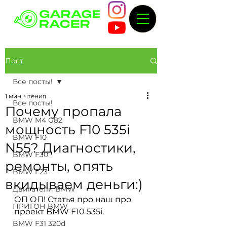
Пост
Все посты!
1 мин. чтения
Все посты!
Почему пропала
BMW M4 G82
мощность F10 535i
BMW F10
N55? Диагностики,
BMW F30
ремонты, опять
BMW F23
вкидываем деньги:)
Двигатели BMW
ОП ОП! Статья про наш про 
ПРИГОН BMW
проект BMW F10 535i. 
BMW F31 320d