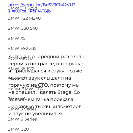
https://youtu.be/Bd5VJCh42VU?
BMW F11 525d
si=K0TcaHPfs1IAT6jb
BMW F22 M240
BMW G30 540
BMW X5
BMW E92 335
Когда я в очередной раз ехал с 
BOOTMOD3
сервиса по трассе, на горячую 
BMW X5 E70
я прислушался к стуку, позже 
мы этот звук слышали на 
BMW X3
горячую на СТО, поэтому мы 
Наши BMW СТО
не спешили делать Stage. Со 
BMW X6
временем тачка проехала 
несколько тысяч километров 
BMW 5 Series
и звук не увеличился. 
BMW 6 Series
BMW G20