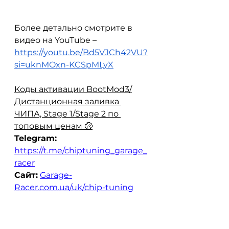
Более детально смотрите в 
видео на YouTube – 
https://youtu.be/Bd5VJCh42VU?
si=uknMOxn-KCSpMLyX
Коды активации BootMod3/
Дистанционная заливка 
ЧИПА, Stage 1/Stage 2 по 
топовым ценам 🤑
Telegram:
https://t.me/chiptuning_garage_
racer
Сайт:
Garage-
Racer.com.ua/uk/chip-tuning