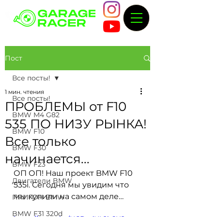
Пост
Все посты!
1 мин. чтения
Все посты!
ПРОБЛЕМЫ от F10
BMW M4 G82
535 ПО НИЗУ РЫНКА!
BMW F10
Все только
BMW F30
начинается...
BMW F23
ОП ОП! Наш проект BMW F10 
Двигатели BMW
535i. Сегодня мы увидим что 
мы купили на самом деле…
ПРИГОН BMW
BMW F31 320d