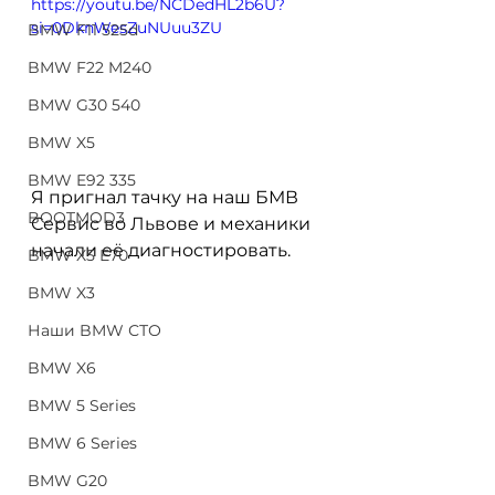
https://youtu.be/NCDedHL2b6U?
si=0DknWesZuNUuu3ZU
BMW F11 525d
BMW F22 M240
BMW G30 540
BMW X5
BMW E92 335
Я пригнал тачку на наш БМВ 
BOOTMOD3
Сервис во Львове и механики 
начали её диагностировать. 
BMW X5 E70
BMW X3
Наши BMW СТО
BMW X6
BMW 5 Series
BMW 6 Series
BMW G20