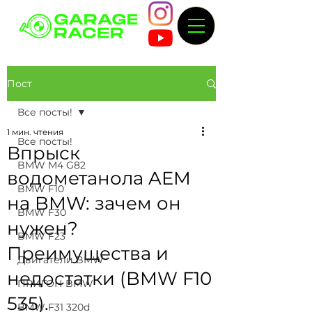
Пост
Все посты!
1 мин. чтения
Все посты!
Впрыск
BMW M4 G82
водометанола AEM
BMW F10
на BMW: зачем он
BMW F30
нужен?
BMW F23
Преимущества и
Двигатели BMW
недостатки (BMW F10
ПРИГОН BMW
535).
BMW F31 320d