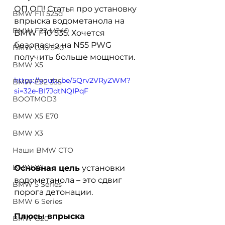
ОП ОП! Статья про установку 
BMW F11 525d
впрыска водометанола на 
BMW F22 M240
BMW F10 535. Хочется 
безопасно на N55 PWG 
BMW G30 540
получить больше мощности. 
BMW X5
https://youtu.be/5Qrv2VRyZWM?
BMW E92 335
si=32e-BI7JdtNQIPqF
BOOTMOD3
BMW X5 E70
BMW X3
Наши BMW СТО
BMW X6
Основная цель
 установки 
водометанола – это сдвиг 
BMW 5 Series
порога детонации.  
BMW 6 Series
Плюсы впрыска 
BMW G20