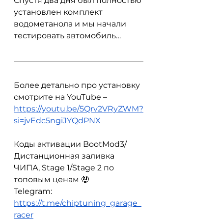
Спустя два дня был полностью 
установлен комплект 
водометанола и мы начали 
тестировать автомобиль…
Более детально про установку 
смотрите на YouTube – 
https://youtu.be/5Qrv2VRyZWM?
si=jvEdc5ngiJYQdPNX
Коды активации BootMod3/
Дистанционная заливка 
ЧИПА, Stage 1/Stage 2 по 
топовым ценам 🤑
Telegram: 
https://t.me/chiptuning_garage_
racer