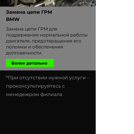
Замена цепи ГРМ
BMW
Замена цепи ГРМ для
поддержания нормальной работы
двигателя, предотвращения его
поломки и обеспечения
долговечности.
Более детально
*При отсутствии нужной услуги -
проконсультируйтесь с
менедежром филиала