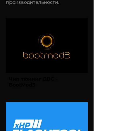
производительности.
Чип тюнинг ДВС -
BootMod3