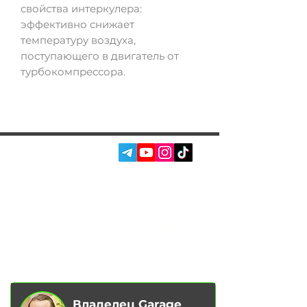
свойства интеркулера:
эффективно снижает
температуру воздуха,
поступающего в двигатель от
турбокомпрессора.
СОЦ. СЕТИ:
УСЛУГИ
АВТОПОДБОР
О НАС
ЧИП ТЮНИНГ
ОТЗЫВЫ
ДООСНАЩЕНИЕ
БЛОГ
КОНТАКТЫ
МАГАЗИН
Владелец Garage