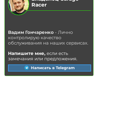
Racer
Вадим Гончаренко
- Лично
контролирую качество
обслуживания на наших сервисах.
Напишите мне,
если есть
замечания или предложения.
Написать в Telegram
УС
ЛУГИ
Замена ма
сла в двигателе
Замена тор
мозных колодок
Замена
тор
мозных дисков
Замена воздушного фильтра