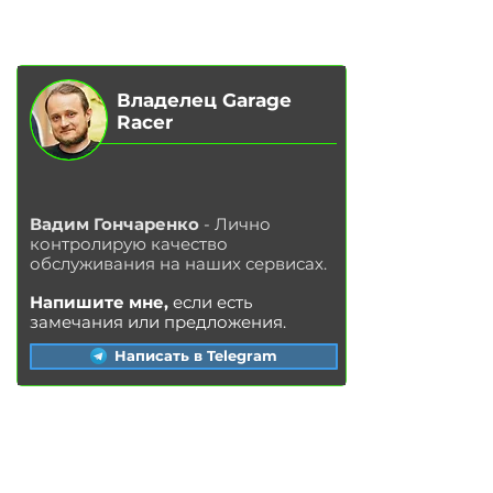
БЛОГ
КОНТАКТЫ
МАГАЗИН
Владелец Garage
Racer
Вадим Гончаренко
- Лично
контролирую качество
обслуживания на наших сервисах.
Напишите мне,
если есть
замечания или предложения.
Написать в Telegram
УС
ЛУГИ
Замена ма
сла в двигателе