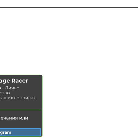
АВТОПОДБОР
УС
ЛУГИ
ЧИП ТЮНИНГ
Замена ма
сла в двигателе
ДООСНАЩЕНИЕ
Замена тор
мозных колодок
КОНТАКТЫ
Замена
тор
мозных дисков
МАГАЗИН
Замена воздушного фильтра
Замена топливного фильтра
Замена салонного фильтра
Замена свечей зажигания
age Racer
Замена охлаждающей жидкости
о
- Лично
Мойка радиатора
ство
Замена тормозной жидкости
наших сервисах.
З
амена масла в ГУР
мечания или
egram