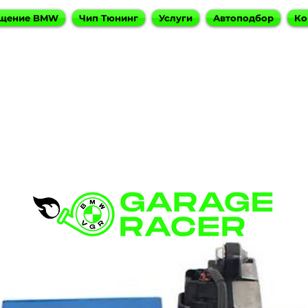
щение BMW
Чип Тюнинг
Услуги
Автоподбор
Ко