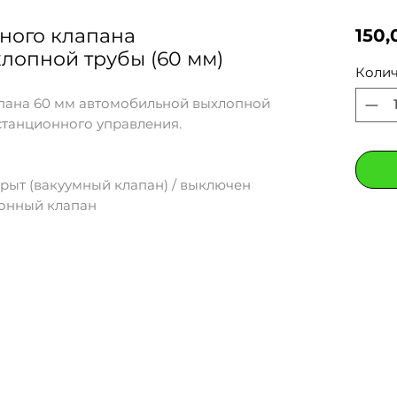
ного клапана
150,
лопной трубы (60 мм)
Колич
пана 60 мм автомобильной выхлопной
станционного управления.
рыт (вакуумный клапан) / выключен
ронный клапан