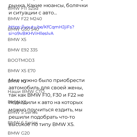
рынка. Какие нюансы, болячки 
BMW F11 525d
и ситуации с авто…
BMW F22 M240
https://youtu.be/KfCqmHJjiFs?
BMW G30 540
si=o9vBKHViHlleslvA
BMW X5
BMW E92 335
BOOTMOD3
BMW X5 E70
Мне нужно было приобрести 
BMW X3
автомобиль для своей жены, 
Наши BMW СТО
так как BMW F10, F30 и F22 не 
BMW X6
подходили к авто на которых 
можно поучиться ездить, мы 
BMW 5 Series
решили подобрать что-то 
BMW 6 Series
высокое по типу BMW X5.
BMW G20