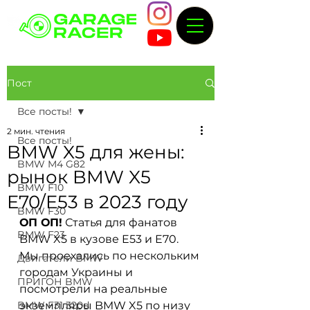
Пост
Все посты!
2 мин. чтения
Все посты!
BMW X5 для жены:
BMW M4 G82
рынок BMW X5
BMW F10
E70/E53 в 2023 году
BMW F30
ОП ОП!
 Статья для фанатов 
BMW F23
BMW X5 в кузове E53 и E70. 
Мы проехались по нескольким 
Двигатели BMW
городам Украины и 
ПРИГОН BMW
посмотрели на реальные 
BMW F31 320d
экземпляры BMW X5 по низу 