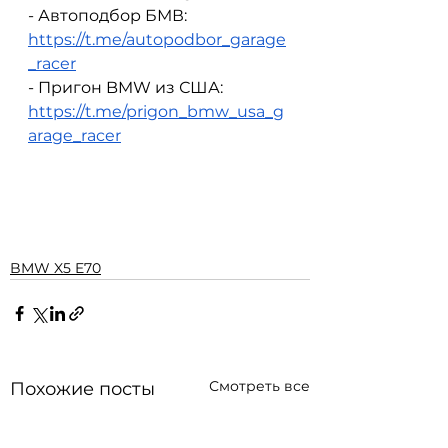
- Автоподбор БМВ: 
https://t.me/autopodbor_garage
_racer
- Пригон BMW из США: 
https://t.me/prigon_bmw_usa_g
arage_racer
BMW X5 E70
Смотреть все
Похожие посты