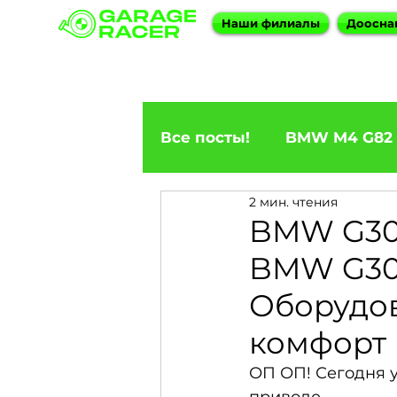
Наши филиалы
Доосна
Все посты!
BMW M4 G82
2 мин. чтения
ПРИГОН BMW
BMW F
BMW G30
BMW G30 
BMW X5
BMW E92 33
Оборудов
комфорт
BMW X6
BMW 5 Seri
ОП ОП! Сегодня у