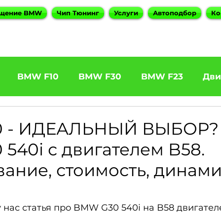
щение BMW
Чип Тюнинг
Услуги
Автоподбор
Ко
BMW F10
BMW F30
BMW F23
Дви
31 320d
BMW F11 525d
BMW F22 M240
 - ИДЕАЛЬНЫЙ ВЫБОР?
540i с двигателем B58.
5
BOOTMOD3
BMW X5 E70
BMW X3
ание, стоимость, динами
es
BMW 6 Series
BMW G20
BMW 7 Ser
 нас статья про BMW G30 540i на B58 двигател