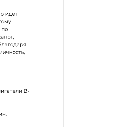
о идет 
тому 
 по 
апот, 
Благодаря 
мичность, 
игатели B-
ин. 