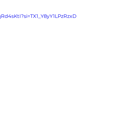
fqRd4sKtI?si=TX1_Y8yY1LPzRzxD