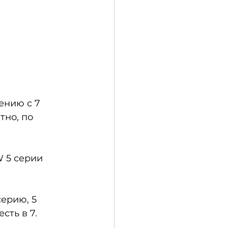
ению с 7 
тно, по 
 5 серии 
ерию, 5 
сть в 7. 