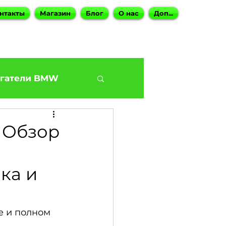
нтакты
Магазин
Блог
О нас
Доп...
гатели BMW
BMW G30 540
 Обзор
Наши BMW СТО
ка и
ies
е и полном 