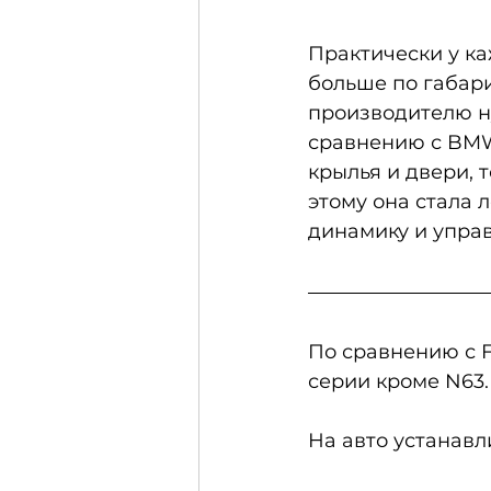
Практически у ка
больше по габари
производителю ну
сравнению с BMW
крылья и двери, 
этому она стала 
динамику и управ
По сравнению с 
серии кроме N63.
На авто устанавли