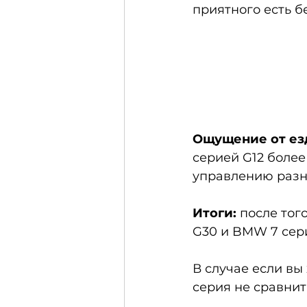
приятного есть б
Ощущение от ез
серией G12 более
управлению разни
Итоги:
 после тог
G30 и BMW 7 сери
В случае если вы
серия не сравнить