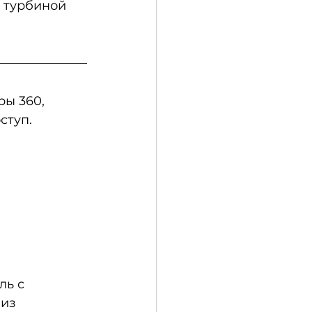
 турбиной 
ы 360, 
ступ.
ь с 
из 