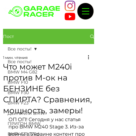
Пост
Все посты!
1 мин. чтения
Все посты!
Что может M240i
BMW M4 G82
против М-ок на
BMW F10
БЕНЗИНЕ без
BMW F30
СПИРТА? Сравнения,
BMW F23
мощность, замеры!
Двигатели BMW
ОП ОП! Сегодня у нас статья 
ПРИГОН BMW
про BMW M240 Stage 3. Из-за 
BMW F31 320d
войны в Украине контент про 