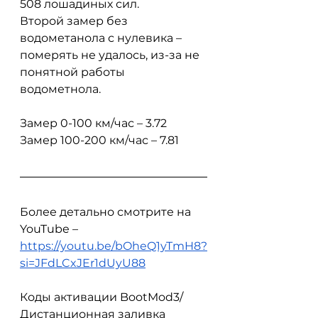
508 лошадиных сил.
Второй замер без 
водометанола с нулевика – 
померять не удалось, из-за не 
понятной работы 
водометнола.
Замер 0-100 км/час – 3.72 
Замер 100-200 км/час – 7.81
Более детально смотрите на 
YouTube – 
https://youtu.be/bOheQ1yTmH8?
si=JFdLCxJEr1dUyU88
Коды активации BootMod3/
Дистанционная заливка 