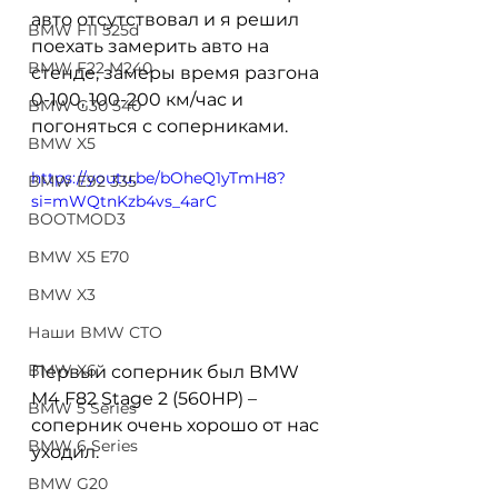
авто отсутствовал и я решил 
BMW F11 525d
поехать замерить авто на 
BMW F22 M240
стенде, замеры время разгона 
0-100, 100-200 км/час и 
BMW G30 540
погоняться с соперниками. 
BMW X5
https://youtu.be/bOheQ1yTmH8?
BMW E92 335
si=mWQtnKzb4vs_4arC
BOOTMOD3
BMW X5 E70
BMW X3
Наши BMW СТО
BMW X6
Первый соперник был BMW 
M4 F82 Stage 2 (560HP) – 
BMW 5 Series
соперник очень хорошо от нас 
BMW 6 Series
уходил.
BMW G20