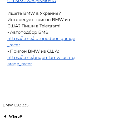
si=LSrXCIwAQSKM09lO
Ищете BMW в Украине? 
Интересует пригон BMW из 
США? Пиши в Telegram!
- Автоподбор БМВ: 
https://t.me/autopodbor_garage
_racer
- Пригон BMW из США: 
https://t.me/prigon_bmw_usa_g
arage_racer
BMW E92 335