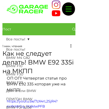
Пост
Все посты!
1 мин. чтения
Все посты!
Как не следует
BMW M4 G82
делать! BMW E92 335i
BMW F10
на МКПП
BMW F30
ОП ОП! Четвертая статья про 
BMW F23
BMW E92 335 которая уже на 
МКПП!
Двигатели BMW
ПРИГОН BMW
https://youtu.be/7zX4rL2SjR4?
si=9oWGq_lXzlkIwPFB
BMW F31 320d