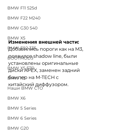
BMW F11 525d
BMW F22 M240
BMW G30 540
BMW X5
Изменения внешней части:
BMW E92 335
Добавились пороги как на М3, 
появился shadow line, были 
BOOTMOD3
установлены оригинальные 
BMW X5 E70
диски APEX, заменен задний 
бампер на M-TECH с 
BMW X3
китайский диффузором. 
Наши BMW СТО
BMW X6
BMW 5 Series
BMW 6 Series
BMW G20