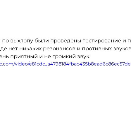
 по выхлопу были проведены тестирование и п
де нет никаких резонансов и противных звуков,
ень приятный и не громкий звук.
atic.com/video/e81cdc_a4798184fbac435b8ead6c86ec57d