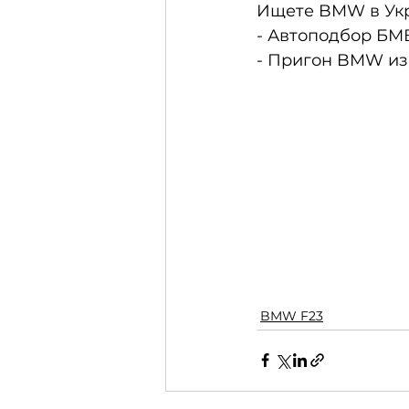
Ищете BMW в Укр
- Автоподбор БМВ
- Пригон BMW из
BMW F23