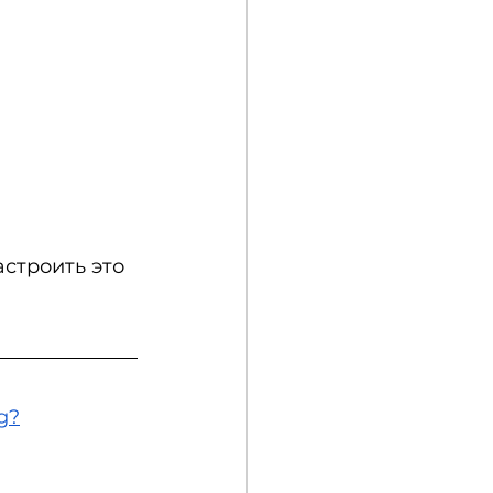
строить это 
g?