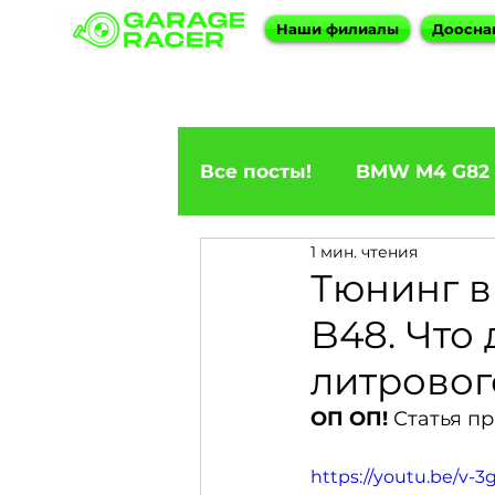
Наши филиалы
Доосна
Все посты!
BMW M4 G82
1 мин. чтения
ПРИГОН BMW
BMW F
Тюнинг в
B48. Что 
BMW X5
BMW E92 33
литровог
ОП ОП!
 Статья п
BMW X6
BMW 5 Seri
https://youtu.be/v-