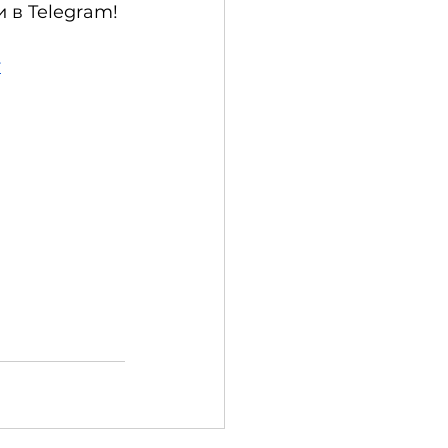
в Telegram!
r