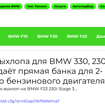
щение BMW
Чип Тюнинг
Услуги
Автоподбор
Ко
BMW F10
BMW F30
BMW F23
Дви
31 320d
BMW F11 525d
BMW F22 M240
ыхлопа для BMW 330, 230,
даёт прямая банка для 2-
5
BOOTMOD3
BMW X5 E70
BMW X3
о бензинового двигателя
ро выхлоп на BMW F23 230i Stage 3…
es
BMW 6 Series
BMW G20
BMW 7 Ser
3giVd-c3g?si=nlGopJYb7tbWrma7