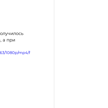
олучилось 
 а при 
e63/1080p/mp4/f