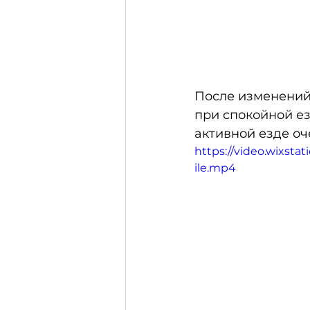
После изменений
при спокойной ез
активной езде оч
https://video.wixst
ile.mp4