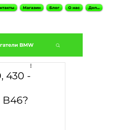
нтакты
Магазин
Блог
О нас
Доп...
гатели BMW
BMW G30 540
 430 -
Наши BMW СТО
 B46?
ies