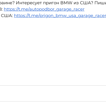
аине? Интересует пригон BMW из США? Пиши 
: 
https://t.me/autopodbor_garage_racer
 США: 
https://t.me/prigon_bmw_usa_garage_race