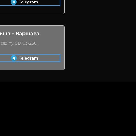
Telegram
ьша - Варшава
Brzeziny 8D 03-256
Telegram