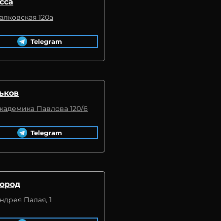
сса
Балковская 120а
Telegram
ьков
Академика Павлова 120/6
Telegram
ород
Андрея Палая, 1