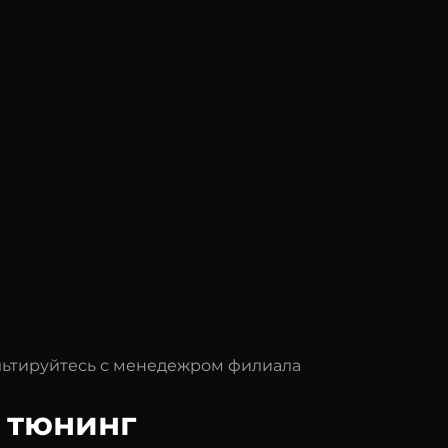
ультируйтесь с менедежром филиала
п тюнинг