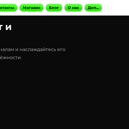
нтакты
Магазин
Блог
О нас
Доп...
т и
алам и наслаждайтесь его
дёжности.