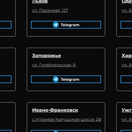
Львов
Оде
ул. Пасечная, 127
ул. 
Telegram
Запорожье
Хар
ул. Гуляйпольская, 6
ул. 
Telegram
Ивано-Франковск
Ужг
с.Угринов Калушское шоссе 2ф
ул. 