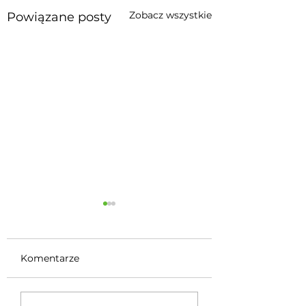
Zobacz wszystkie
Powiązane posty
Komentarze
Кто быстрее: BMW
Najszybsza B