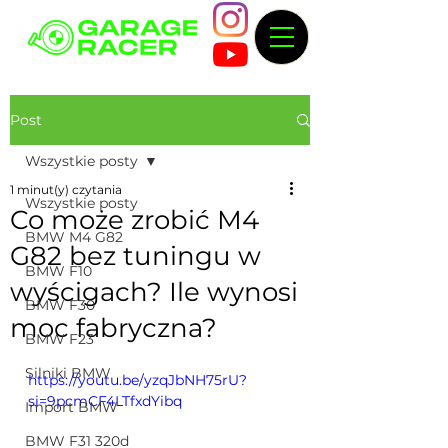
Post
Wszystkie posty
1 minut(y) czytania
Wszystkie posty
Co może zrobić M4
BMW M4 G82
G82 bez tuningu w
BMW F10
wyścigach? Ile wynosi
BMW F30
moc fabryczna?
BMW F23
Silniki BMW
https://youtu.be/yzqJbNH75rU?
si=9pcmCF4LTfxdYibq
Import BMW
BMW F31 320d