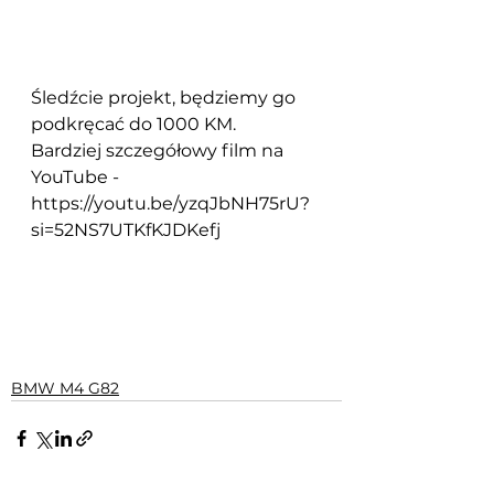
Śledźcie projekt, będziemy go 
podkręcać do 1000 KM.
Bardziej szczegółowy film na 
YouTube - 
https://youtu.be/yzqJbNH75rU?
si=52NS7UTKfKJDKefj
BMW M4 G82