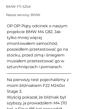
BMW F11 525d
Nasze serwisy BMW
OP OP! Piąty odcinek o naszym 
projekcie BMW M4 G82. Jak 
tylko mniej więcej 
zmontowałem samochód, 
poszedłem przetestować go na 
stocku, przed zimą i śniegiem 
musiałem przetestować go w 
szturchnięciach i pomiarach.
Na pierwszy test pojechaliśmy z 
moim bliźniakiem F22 M240xi 
Stage 3.
Wyścig pokazał, że bliźniak był 
szybszy, ja prowadziłem M4 (70 
kg), a Slava (95 kg) prowadził 