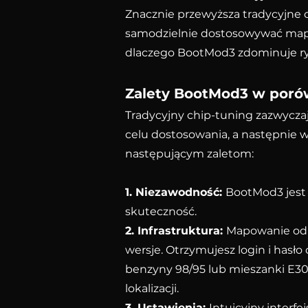
Znacznie przewyższa tradycyjne 
samodzielnie dostosowywać mapę
dlaczego BootMod3 zdominuje r
Zalety BootMod3 w poró
Tradycyjny chip-tuning zazwycza
celu dostosowania, a następnie
następującym zaletom:
1. Niezawodność:
BootMod3 jest 
skuteczność.
2. Infrastruktura:
Mapowanie odb
wersje. Otrzymujesz login i hasł
benzyny 98/95 lub mieszanki E30)
lokalizacji.
3. Ustawienia:
Intuicyjny interf