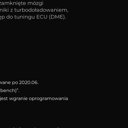
 zamknięte mózgi
iki z turbodoładowaniem,
ęp do tuningu ECU (DME).
owane po 2020.06.
bench)”.
jest wgranie oprogramowania