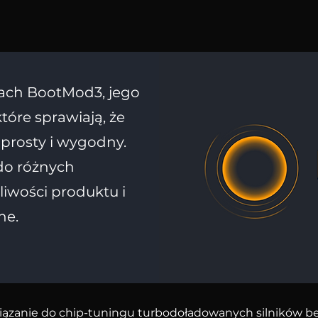
etach BootMod3, jego
tóre sprawiają, że
t prosty i wygodny.
do różnych
liwości produktu i
ne.
iązanie do chip-tuningu turbodoładowanych silników be