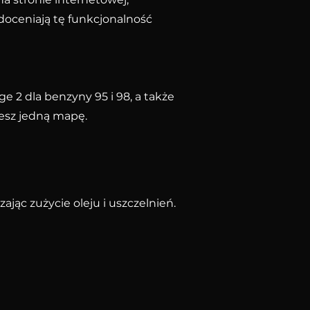
doceniają tę funkcjonalność
2 dla benzyny 95 i 98, a także
esz jedną mapę.
jąc zużycie oleju i uszczelnień.