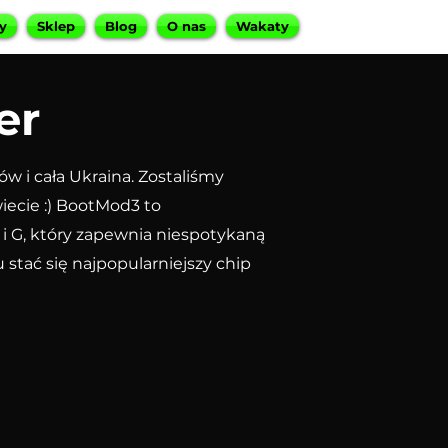
y
Sklep
Blog
O nas
Wakaty
er
w i cała Ukraina. Zostaliśmy
iecie :) BootMod3 to
 G, który zapewnia niespotykaną
tać się najpopularniejszy chip