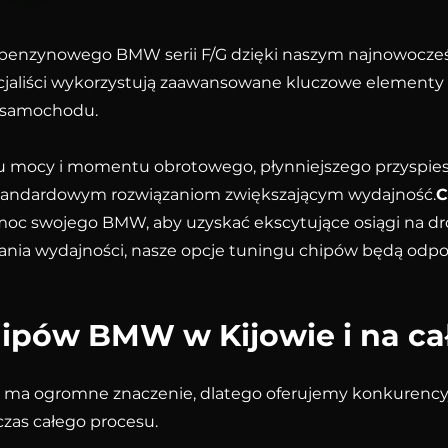
o benzynowego BMW serii F/G dzięki naszym najnowocz
cjaliści wykorzystują zaawansowane kluczowe elementy
o samochodu.
mocy i momentu obrotowego, płynniejszego przyspieszan
standardowym rozwiązaniom zwiększającym wydajność.
C
moc swojego BMW, aby uzyskać ekscytujące osiągi na dro
cania wydajności, nasze opcje tuningu chipów będą o
ipów BMW w Kijowie i na cał
ma ogromne znaczenie, dlatego oferujemy konkurencyj
zas całego procesu.