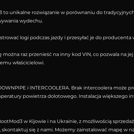
3 to unikalne rozwiązanie w porównaniu do tradycyjnych
owywania wydechu.
strować logi podczas jazdy i przesyłać je do producenta
ę można raz przenieść na inny kod VIN, co pozwala na je
mu właścicielowi.
 DOWNPIPE i INTERCOOLERA. Brak intercoolera może pro
eratury powietrza dolotowego. Instalacja większego int
otMod3 w Kijowie i na Ukrainie, z możliwością sprzedaży 
 skontaktuj się z nami. Możemy zainstalować mapę w na