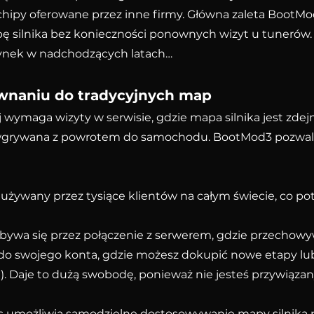
chipy oferowane przez inne firmy. Główna zaleta BootMo
 silnika bez konieczności ponownych wizyt u tunerów.
ynek w nadchodzących latach…
wnaniu do tradycyjnych map
j wymaga wizyty w serwisie, gdzie mapa silnika jest zd
 wgrywana z powrotem do samochodu. BootMod3 pozwala
używany przez tysiące klientów na całym świecie, co pot
ywa się przez połączenie z serwerem, gdzie przechowy
o do swojego konta, gdzie możesz dokupić nowe etapy lu
. Daje to dużą swobodę, ponieważ nie jesteś przywiąza
ejs umożliwia samodzielne dostosowywanie mapy silnika n