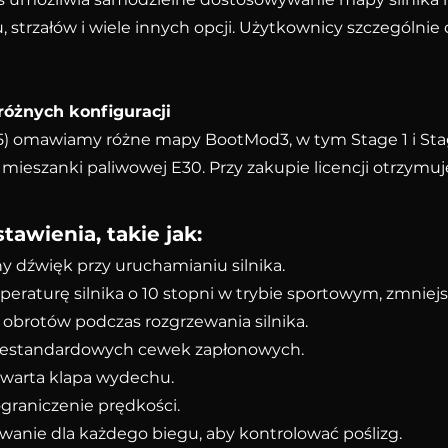
trzałów i wiele innych opcji. Użytkownicy szczególnie 
óżnych konfiguracji
) omawiamy różne mapy BootMod3, w tym Stage 1 i Stage 
ieszanki paliwowej E30. Przy zakupie licencji otrzymuj
awienia, takie jak:
y dźwięk przy uruchamianiu silnika.
raturę silnika o 10 stopni w trybie sportowym, zmniejsza
ę obrotów podczas rozgrzewania silnika.
a niestandardowych cewek zapłonowych.
otwarta klapa wydechu.
graniczenie prędkości.
owanie dla każdego biegu, aby kontrolować poślizg.