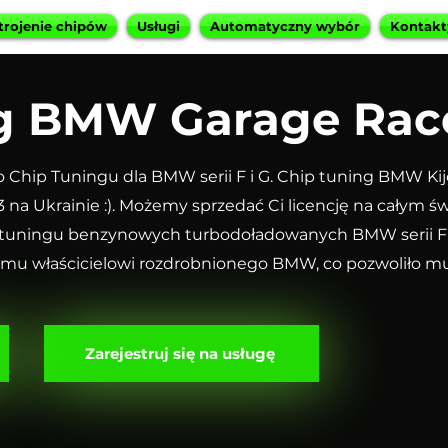
trojenie chipów
Usługi
Automatyczny wybór
Kontakt
ng BMW Garage Rac
o Chip Tuningu dla BMW serii F i G. Chip tuning BMW Kijó
a Ukrainie :). Możemy sprzedać Ci licencję na całym św
tuningu benzynowych turbodoładowanych BMW serii F i
u właścicielowi rozdrobnionego BMW, co pozwoliło mu s
Zarejestruj się na usługę