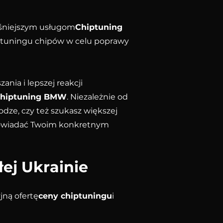
eśniejszym usługom
Chiptuning
 tuningu chipów w celu poprawy
ia i lepszej reakcji
hiptuning BMW
. Niezależnie od
dze, czy też szukasz większej
dpowiadać Twoim konkretnym
ej Ukrainie
ną ofertę
ceny chiptuningu
i