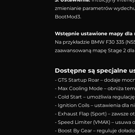
zmienianie parametrów wydechu, s
BootMod3.
Wstępnie ustawione mapy dla r
Na przykładzie BMW F30 335 (N55
zaawansowaną mapę Stage 2 dla m
Dostępne są specjalne ust
- GTS Startup Roar – dodaje mocn
- Max Cooling Mode – obniża tempe
- Cold Start – umożliwia regulacj
- Ignition Coils – ustawienia dl
- Exhaust Flap (Sport) – zawsze 
- Speed Limiter (VMAX) – usuwa o
- Boost By Gear – reguluje doład