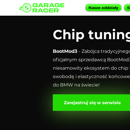
Nasze oddziały
S
Chip tuni
BootMod3
- Zabójca tradycyjneg
oficjalnym sprzedawcą BootMod3 n
niesamowity ekosystem do chip 
swobodę i elastyczność końcowem
do BMW na świecie!
Zarejestruj się w serwisie